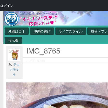
ログイン
沖縄口コミ
沖縄の遊び
ライフスタイル
投稿・プレ
掲示板
IMG_8765
2025年3月28日
by
チョ
ッちゃ
ん