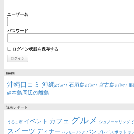
ユーザー名
パスワード
ログイン状態を保存する
menu
沖縄口コミ
沖縄
石垣島
宮古島
の遊び
の遊び
の遊び
那
本島周辺の離島
縄
読者レポート
グルメ
カフェ
イベント
うるま市
シュノーケリング
スイーツ
ディナー
パン
プレイスポット
ホ
パラセーリング