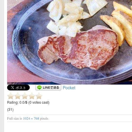
Pocket
Rating: 0.0/
5
(0 votes cast)
(31)
Full size is
1024 × 768
pixels