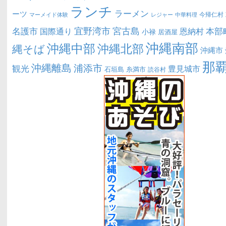
ランチ
ラーメン
ーツ
今帰仁村
マーメイド体験
中華料理
レジャー
宜野湾市
宮古島
名護市
本部
恩納村
国際通り
小禄
居酒屋
沖縄南部
沖縄中部
沖縄北部
縄そば
沖縄市
那
沖縄離島
浦添市
観光
豊見城市
糸満市
石垣島
読谷村