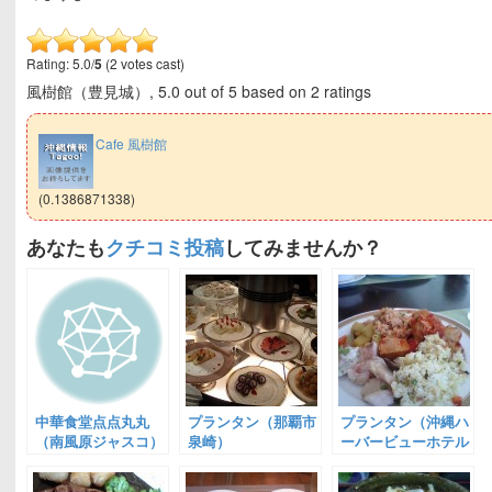
Rating: 5.0/
5
(2 votes cast)
風樹館（豊見城）
,
5.0
out of
5
based on
2
ratings
Cafe 風樹館
(0.1386871338)
あなたも
クチコミ投稿
してみませんか？
中華食堂点点丸丸
プランタン（那覇市
プランタン（沖縄ハ
（南風原ジャスコ）
泉崎）
ーバービューホテル
クラウンプラザ）