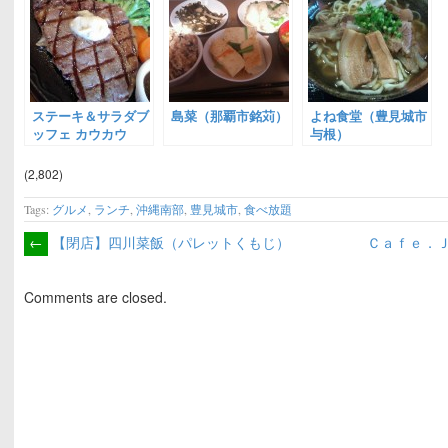
ステーキ＆サラダブ
島菜（那覇市銘苅）
よね食堂（豊見城市
ッフェ カウカウ
与根）
（COWCOW／那覇
市牧志）
(2,802)
Tags:
グルメ
,
ランチ
,
沖縄南部
,
豊見城市
,
食べ放題
←
【閉店】四川菜飯（パレットくもじ）
Ｃａｆｅ．
Comments are closed.