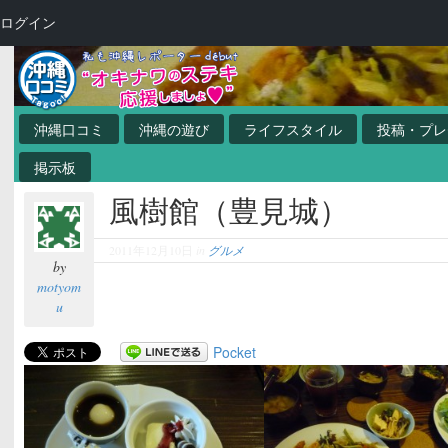
ログイン
沖縄口コミ
沖縄の遊び
ライフスタイル
投稿・プレ
掲示板
風樹館（豊見城）
2011年12月10日
in
グルメ
by
motyom
u
Pocket