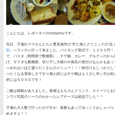
こんにちは、レポーターのmotyomuです。
先日、子連れママさんたちと豊見城市の”空と海とクリニックの”近
館
」へランチに行って来ました。バイキング形式で、１２００円！
で、パスタ（時間差で数種類）、チゲ鍋、カレー、グルクンのから
げ、サラダも数種類、切り干し大根のや南瓜の煮付けなんかもあっ
べきれないほど盛りだくさんのメニュー！！！味付けもしっかりし
べたくなる美味しさです☆個人的にはチゲ鍋はもう少し辛い方が好
的にはＧＯＯＤです！
ご飯は雑穀がありました。食後はもちろんドリンク、スイーツとお
ンで☆写真のソースのかかったレアチーズは絶品でした＾＾
子連れ大人数で行ったのですが、座敷もあってゆっくりおしゃべり
めますよ＾＾