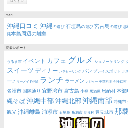
menu
沖縄口コミ
沖縄
石垣島
宮古島
の遊び
の遊び
の遊び
那
本島周辺の離島
縄
読者レポート
グルメ
カフェ
イベント
うるま市
シュノーケリング
スイーツ
ディナー
パン
プレイスポット
ホ
パラセーリング
ランチ
ラーメン
ーツ
今帰仁村
マーメイド体験
中華料理
レジャー
宜野湾市
宮古島
名護市
本部
恩納村
国際通り
小禄
居酒屋
沖縄南部
沖縄中部
沖縄北部
縄そば
沖縄市
那
沖縄離島
浦添市
観光
豊見城市
糸満市
石垣島
読谷村