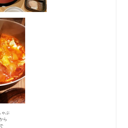
しゃぶ
から
で