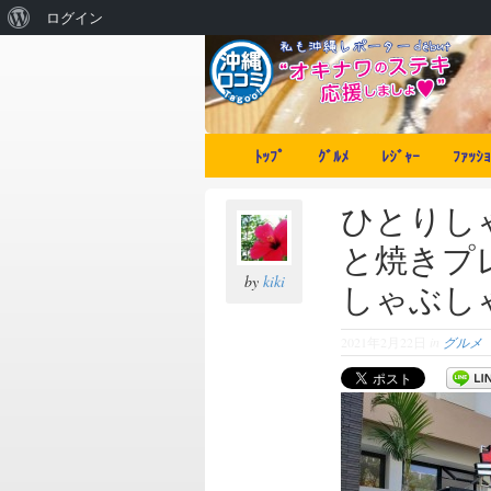
ログイン
ﾄｯﾌﾟ
ｸﾞﾙﾒ
ﾚｼﾞｬｰ
ﾌｧｯｼｮ
ひとりし
と焼きプ
by
kiki
しゃぶし
2021年2月22日
in
グルメ