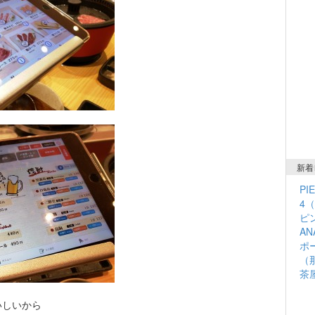
新着
PI
4
ピン
A
ポ
（
茶
いしいから