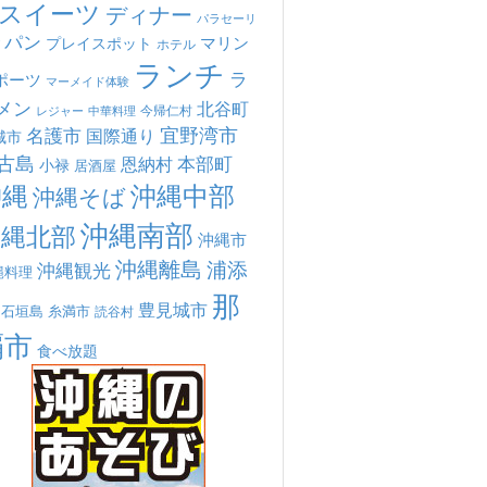
スイーツ
ディナー
パラセーリ
パン
マリン
プレイスポット
ホテル
ランチ
ラ
ポーツ
マーメイド体験
メン
北谷町
今帰仁村
中華料理
レジャー
宜野湾市
名護市
国際通り
城市
古島
本部町
恩納村
小禄
居酒屋
沖縄
沖縄中部
沖縄そば
沖縄南部
沖縄北部
沖縄市
沖縄離島
浦添
沖縄観光
縄料理
那
豊見城市
糸満市
石垣島
読谷村
覇市
食べ放題