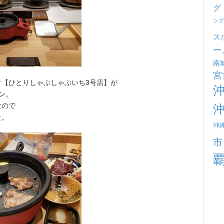
グ
ング
ス
ー
南
宮
ぐ【ひとりしゃぶしゃぶいち3号店】が
ン。
なので
た。
沖
市