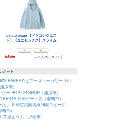
レポート
ER’S BAKERY/ピアーズベーカリーその
（浦添市）
グー POP UP SHOP（浦添市）
NA FESTA 那覇ゲート店（那覇市）
ーたま 那覇空港国内線到着ロビー店
那覇市）
屋 首里とうふ（那覇市）