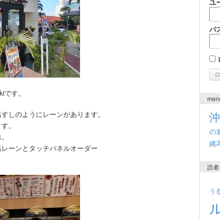
ユ
パ
kiです。
men
転すしのようにレーンがあります。
ます。
の
ぶ。
縄
転レーンとタッチパネルオーダー
読者
う