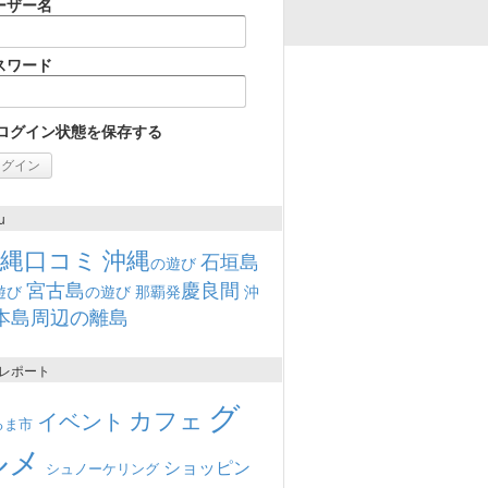
ーザー名
スワード
ログイン状態を保存する
u
沖縄口コミ
沖縄
石垣島
の遊び
宮古島
慶良間
遊び
の遊び
那覇発
沖
本島周辺の離島
レポート
グ
カフェ
イベント
るま市
ルメ
ショッピン
シュノーケリング