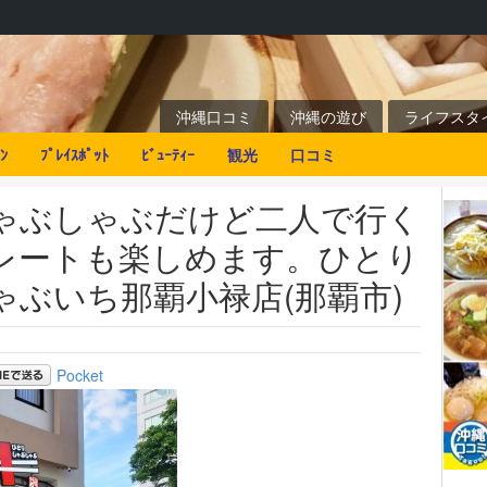
沖縄口コミ
沖縄の遊び
ライフスタ
ﾝ
ﾌﾟﾚｲｽﾎﾟｯﾄ
ﾋﾞｭｰﾃｨｰ
観光
口コミ
ゃぶしゃぶだけど二人で行く
レートも楽しめます。ひとり
ゃぶいち那覇小禄店(那覇市)
Pocket