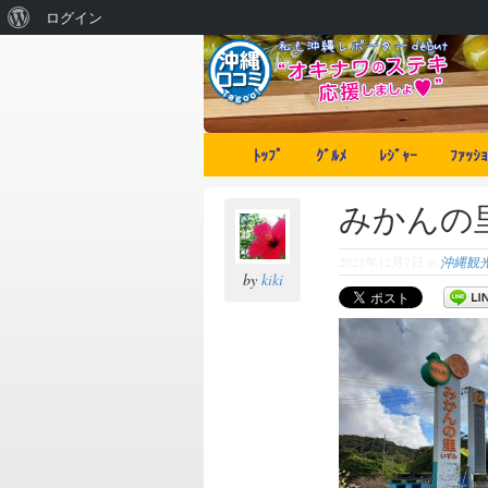
ログイン
ﾄｯﾌﾟ
ｸﾞﾙﾒ
ﾚｼﾞｬｰ
ﾌｧｯｼｮ
みかんの
2021年12月7日
in
沖縄観
by
kiki