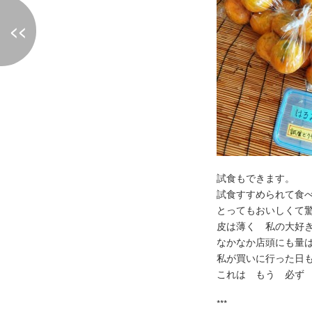
<<
試食もできます。
試食すすめられて食
とってもおいしくて
皮は薄く 私の大好
なかなか店頭にも量
私が買いに行った日
これは もう 必ず
***