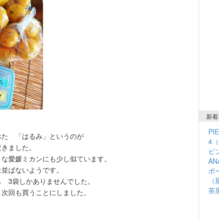
新着
PI
べた 「はるみ」というのが
4
驚きました。
ピン
きな愛媛ミカンにも少し似ています。
A
は並ばないようです。
ポ
（
も 3袋しかありませんでした。
茶
 次回も買うことにしました。