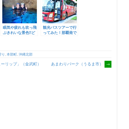
ｽﾄ
眠気や疲れも吹っ飛
観光バスツアーで行
ぶきれいな景色!!ど
ってみた！那覇発で
れもまた行きたい｜
沖縄美ら海水族館と
沖縄旅の思い出ﾌｫﾄｺ
辺戸岬・大石林山ま
ﾝﾃｽﾄ
で行ってみた！
狩り
,
本部町
,
沖縄北部
ューリップ」（金武町）
あまわりパーク（うるま市）
→