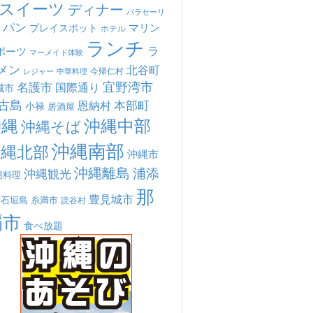
スイーツ
ディナー
パラセーリ
パン
マリン
プレイスポット
ホテル
ランチ
ラ
ポーツ
マーメイド体験
メン
北谷町
今帰仁村
中華料理
レジャー
宜野湾市
名護市
国際通り
城市
古島
本部町
恩納村
小禄
居酒屋
沖縄
沖縄中部
沖縄そば
沖縄南部
沖縄北部
沖縄市
沖縄離島
浦添
沖縄観光
縄料理
那
豊見城市
糸満市
石垣島
読谷村
覇市
食べ放題