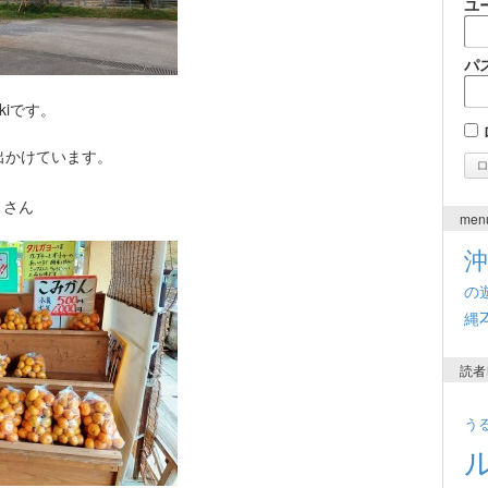
ユ
パ
kiです。
出かけています。
。
くさん
men
の
縄
読者
う