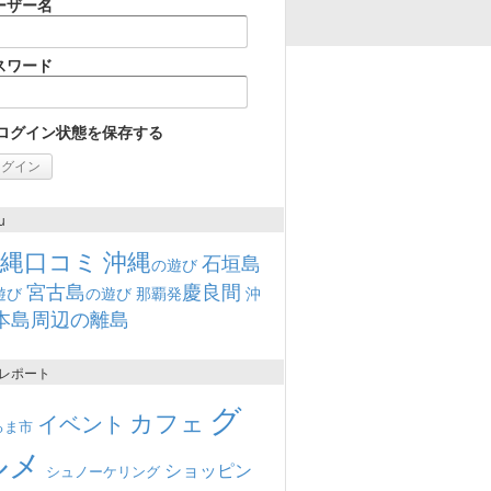
ーザー名
スワード
ログイン状態を保存する
u
沖縄口コミ
沖縄
石垣島
の遊び
宮古島
慶良間
遊び
の遊び
那覇発
沖
本島周辺の離島
レポート
グ
カフェ
イベント
るま市
ルメ
ショッピン
シュノーケリング