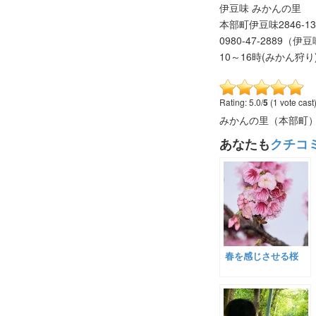
伊豆味 みかんの里
本部町伊豆味2846-13
0980-47-2889
10～16時(みかん狩り
Rating: 5.0/
5
(1 vote cast
みかんの里（本部町
あなたも
クチコ
春を感じさせる桜