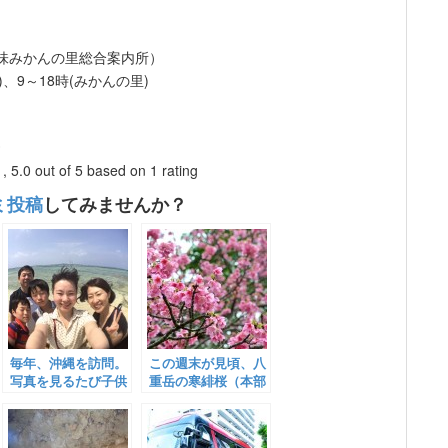
（伊豆味みかんの里総合案内所）
)、9～18時(みかんの里)
)
）
,
5.0
out of
5
based on
1
rating
ミ投稿
してみませんか？
毎年、沖縄を訪問。
この週末が見頃、八
写真を見るたび子供
重岳の寒緋桜（本部
達の成長を感じるこ
町）
とが出来ます。｜沖
縄旅の思い出ﾌｫﾄｺﾝﾃ