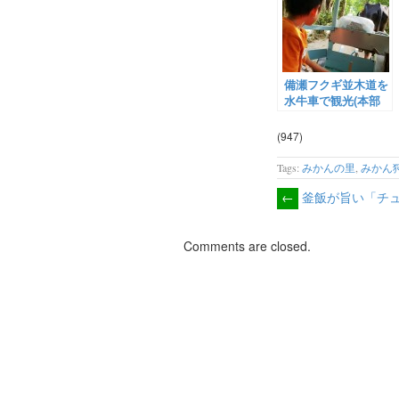
備瀬フクギ並木道を
水牛車で観光(本部
町)
(947)
Tags:
みかんの里
,
みかん
←
釜飯が旨い「チ
Comments are closed.