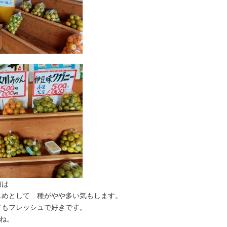
類は
じめとして 種がやや多い気もします。
てもフレッシュで好きです。
すね。