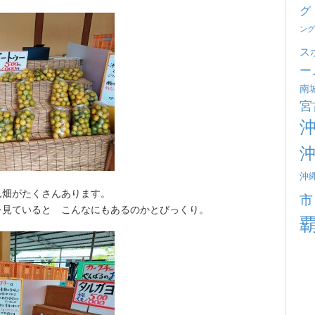
グ
ング
ス
ー
南
宮
沖
ん畑がたくさんあります。
市
を見ていると こんなにもあるのかとびっくり。