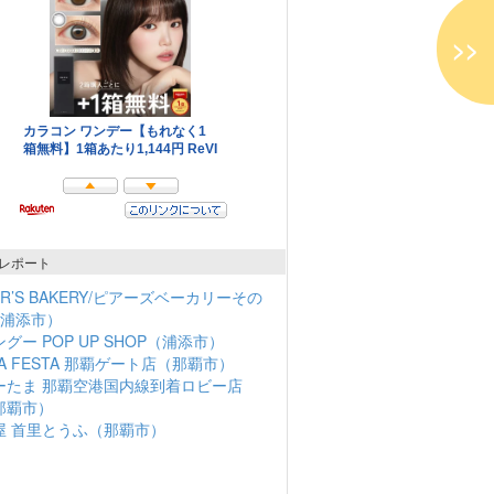
>>
レポート
ER’S BAKERY/ピアーズベーカリーその
（浦添市）
グー POP UP SHOP（浦添市）
NA FESTA 那覇ゲート店（那覇市）
ーたま 那覇空港国内線到着ロビー店
那覇市）
屋 首里とうふ（那覇市）