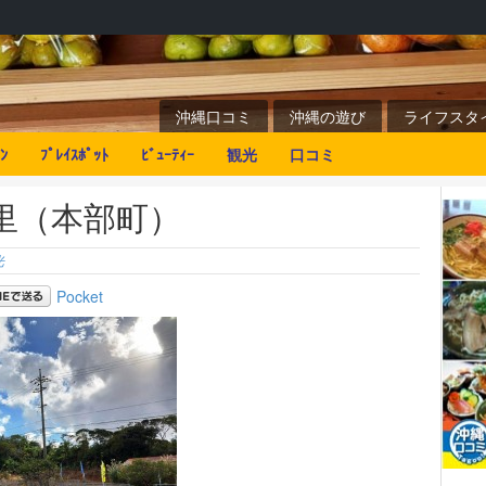
沖縄口コミ
沖縄の遊び
ライフスタ
ﾝ
ﾌﾟﾚｲｽﾎﾟｯﾄ
ﾋﾞｭｰﾃｨｰ
観光
口コミ
里（本部町）
光
Pocket