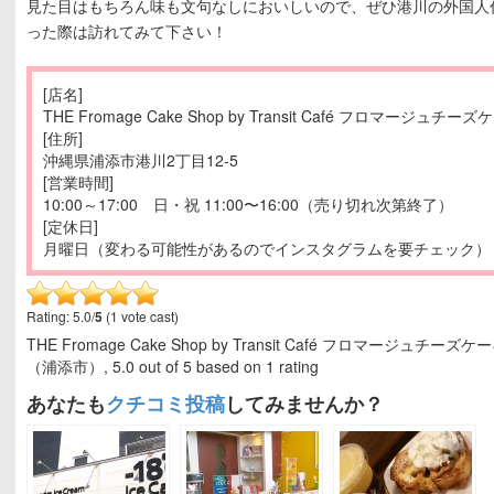
見た目はもちろん味も文句なしにおいしいので、ぜひ港川の外国人
った際は訪れてみて下さい！
[店名]
THE Fromage Cake Shop by Transit Café フロマージュチ
[住所]
沖縄県浦添市港川2丁目12-5
[営業時間]
10:00～17:00 日・祝 11:00〜16:00（売り切れ次第終了）
[定休日]
月曜日（変わる可能性があるのでインスタグラムを要チェック）
Rating: 5.0/
5
(1 vote cast)
THE Fromage Cake Shop by Transit Café フロマージュチ
（浦添市）
,
5.0
out of
5
based on
1
rating
あなたも
クチコミ投稿
してみませんか？