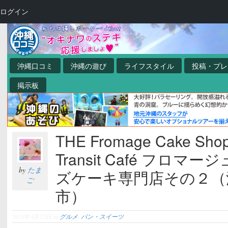
ログイン
沖縄口コミ
沖縄の遊び
ライフスタイル
投稿・プレ
掲示板
THE Fromage Cake Shop
Transit Café フロマー
by
たま
ズケーキ専門店その２（
ご
市）
2024年4月22日
in
グルメ
,
パン・スイーツ