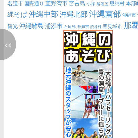
宜野湾市
宮古島
名護市
本部
恩納村
国際通り
小禄
居酒屋
沖縄南部
沖縄中部
沖縄北部
縄そば
沖縄市
那
沖縄離島
浦添市
観光
豊見城市
糸満市
石垣島
読谷村
<<