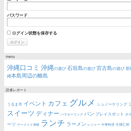
パスワード
ログイン状態を保存する
menu
沖縄口コミ
沖縄
石垣島
宮古島
の遊び
の遊び
の遊び
那
本島周辺の離島
縄
読者レポート
グルメ
カフェ
イベント
うるま市
シュノーケリング
スイーツ
ディナー
パン
プレイスポット
ホ
パラセーリング
ランチ
ラーメン
ーツ
今帰仁村
マーメイド体験
中華料理
レジャー