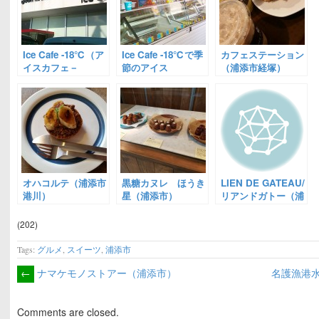
Ice Cafe -18℃（ア
Ice Cafe -18℃で季
カフェステーション
イスカフェ－
節のアイス
（浦添市経塚）
18℃）
オハコルテ（浦添市
黒糖カヌレ ほうき
LIEN DE GATEAU/
港川）
星（浦添市）
リアンドガトー（浦
添市）
(202)
Tags:
グルメ
,
スイーツ
,
浦添市
←
ナマケモノストアー（浦添市）
名護漁港
Comments are closed.