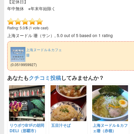
【定休日】
年中無休 ※年末年始除く
Rating: 5.0/
5
(1 vote cast)
上海ヌードル 珊（サン）
,
5.0
out of
5
based on
1
rating
上海ヌードル＆カフェ
珊
(0.0519959927)
あなたも
クチコミ投稿
してみませんか？
リウボウB1Fの胡同
五目汁そば
上海ヌードル＆カフ
DELI（那覇市）
ェ珊（赤嶺）