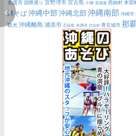
宜野湾市
宮古島
名護市
本部
恩納村
国際通り
小禄
居酒屋
沖縄南部
<<
沖縄中部
沖縄北部
縄そば
沖縄市
那
沖縄離島
浦添市
観光
豊見城市
糸満市
石垣島
読谷村