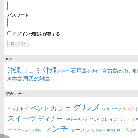
パスワード
ログイン状態を保存する
menu
沖縄口コミ
沖縄
石垣島
宮古島
の遊び
の遊び
の遊び
那
本島周辺の離島
縄
読者レポート
グルメ
カフェ
イベント
うるま市
シュノーケリング
スイーツ
ディナー
パン
プレイスポット
ホ
パラセーリング
ランチ
ラーメン
ーツ
今帰仁村
マーメイド体験
中華料理
レジャー