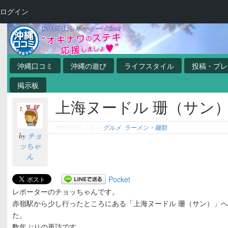
ログイン
沖縄口コミ
沖縄の遊び
ライフスタイル
投稿・プレ
掲示板
上海ヌードル 珊（サン
2025年8月11日
in
グルメ
,
ラーメン・麺類
by
チョ
ッちゃ
ん
Pocket
レポーターのチョッちゃんです。
赤嶺駅から少し行ったところにある「上海ヌードル 珊（サン）」
た。
数年ぶりの再訪です。