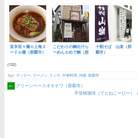
旨辛坦々麺☆上海ヌ
こだわりの鯛出汁ら
十割そば 山楽（那
ードル珊（那覇市）
ーめん☆めで鯛（那
覇市）
覇市小禄）
(132)
Tags:
ディナー
,
ラーメン
,
ランチ
,
中華料理
,
沖縄
,
那覇市
←
グリーンベースオキナワ（那覇市）
手登根珈琲（てとねこーひー）