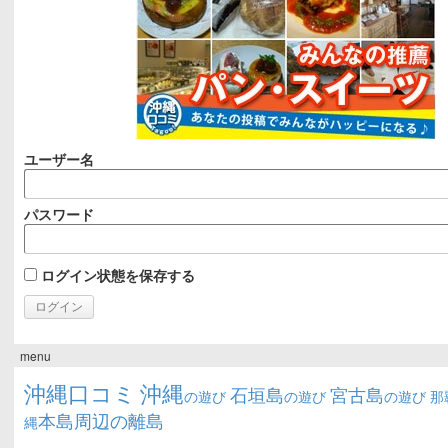
ユーザー名
パスワード
ログイン状態を保存する
menu
沖縄口コミ
沖縄
石垣島
宮古島
の遊び
の遊び
の遊び
那
本島周辺の離島
縄