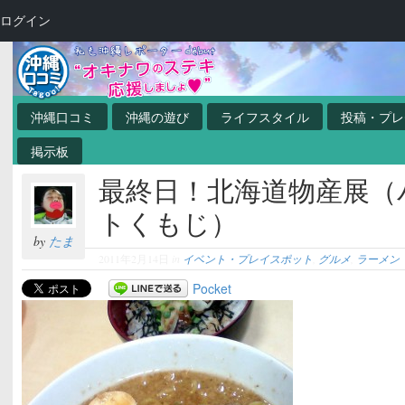
ログイン
沖縄口コミ
沖縄の遊び
ライフスタイル
投稿・プレ
掲示板
最終日！北海道物産展（
トくもじ）
by
たま
2011年2月14日
in
イベント・プレイスポット
,
グルメ
,
ラーメン
Pocket