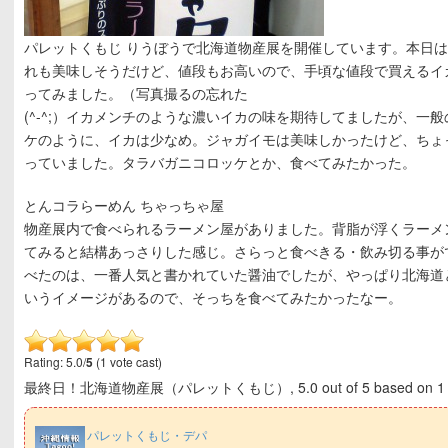
パレットくもじ りうぼうで北海道物産展を開催しています。本日
れも美味しそうだけど、値段もお高いので、手頃な値段で買えるイ
ってみました。（写真撮るの忘れた
(^-^;）イカメンチのような濃いイカの味を期待してましたが、一
ケのように、イカは少なめ。ジャガイモは美味しかったけど、ちょ
っていました。タラバガニコロッケとか、食べてみたかった。
とんコラらーめん ちゃっちゃ屋
物産展内で食べられるラーメン屋がありました。背脂が浮くラーメ
てみると結構あっさりした感じ。さらっと食べきる・飲み切る事が
べたのは、一番人気と書かれていた醤油でしたが、やっぱり北海道
いうイメージがあるので、そっちを食べてみたかったなー。
Rating: 5.0/
5
(1 vote cast)
最終日！北海道物産展（パレットくもじ）
,
5.0
out of
5
based on
1
パレットくもじ・デパ