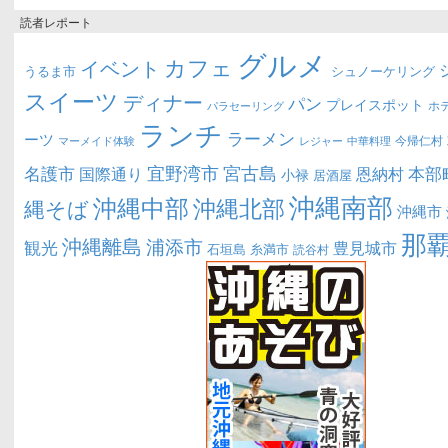
読者レポート
グルメ
カフェ
イベント
うるま市
シュノーケリング
スイーツ
ディナー
パン
プレイスポット
ホ
パラセーリング
ランチ
ラーメン
ーツ
今帰仁村
マーメイド体験
中華料理
レジャー
宜野湾市
宮古島
名護市
本部
恩納村
国際通り
小禄
居酒屋
沖縄南部
沖縄中部
沖縄北部
縄そば
沖縄市
那
沖縄離島
浦添市
観光
豊見城市
糸満市
石垣島
読谷村