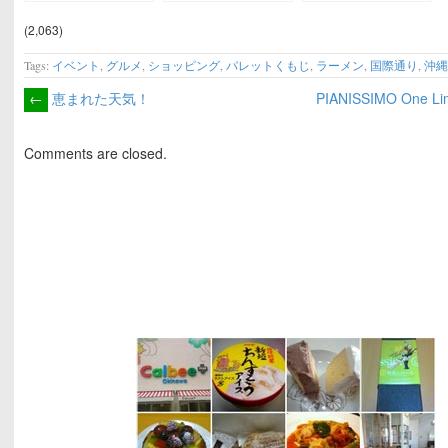
駅）
(2,063)
Tags:
イベント
,
グルメ
,
ショッピング
,
パレットくもじ
,
ラーメン
,
国際通り
,
沖
←
恵まれた天気！
PIANISSIMO One Lim
Comments are closed.