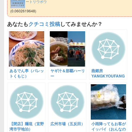
ートリウボウ
(0.0602619648)
あなたも
クチコミ投稿
してみませんか？
あるでん亭（パレッ
ヤギ汁＆那覇ハーリ
燕郷房
トくもじ）
ー
YANGKYOUFANG（
崎）
【閉店】麺琉（宜野
広州市場（五反田）
小雨降ってもお客が
湾市宇地泊）
イッパイ（おんなの