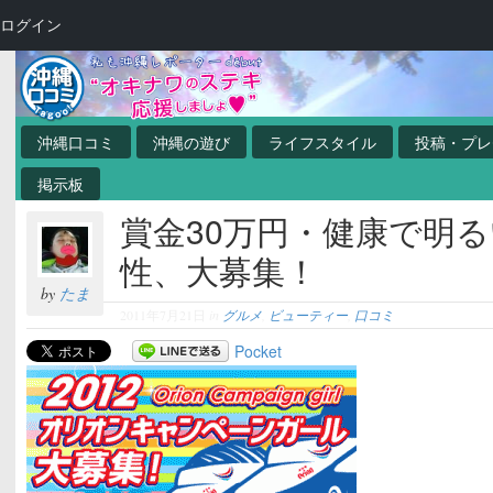
ログイン
沖縄口コミ
沖縄の遊び
ライフスタイル
投稿・プレ
掲示板
賞金30万円・健康で明
性、大募集！
by
たま
2011年7月21日
in
グルメ
,
ビューティー
,
口コミ
Pocket