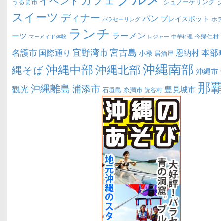
イベント
うるま市
シュノーケリング
スイーツ
ディナー
パン
プレイスポット
ホ
パラセーリング
ランチ
ラーメン
ーツ
今帰仁村
マーメイド体験
中華料理
レジャー
宜野湾市
宮古島
名護市
本部
恩納村
国際通り
小禄
居酒屋
沖縄南部
沖縄中部
沖縄北部
縄そば
沖縄市
那
沖縄離島
浦添市
観光
豊見城市
糸満市
石垣島
読谷村