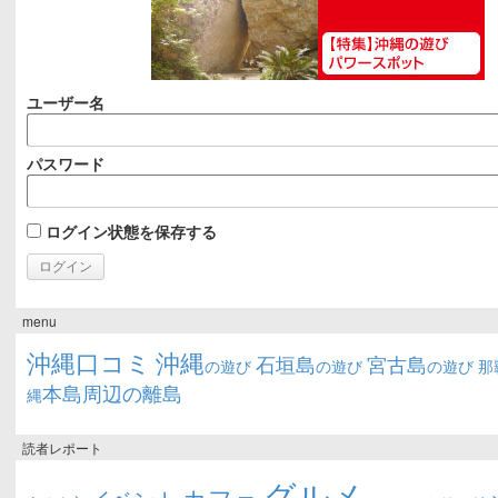
ユーザー名
パスワード
ログイン状態を保存する
menu
沖縄口コミ
沖縄
石垣島
宮古島
の遊び
の遊び
の遊び
那
本島周辺の離島
縄
読者レポート
グルメ
カフェ