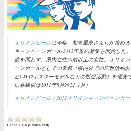
オリオンビール
は今年、知念里奈さんらが務める
キャンペーンガール 2012年度の募集を開始した
薦を問わず、県内在住20歳以上の女性。オリオ
ーンガールとしての業務（県内外での広報活動お
ビCMやポスターモデルなどの販促活動）を優先
応募締切は2011年8月29日（月）
オリオンビール：2012オリオンキャンペーンガ
Rating: 0.0/
5
(0 votes cast)