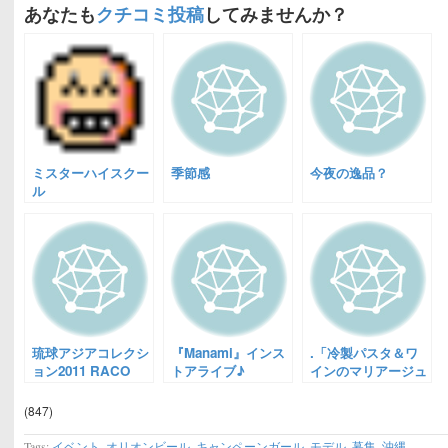
あなたも
クチコミ投稿
してみませんか？
ミスターハイスクー
季節感
今夜の逸品？
ル
琉球アジアコレクシ
『Manami』インス
.「冷製パスタ＆ワ
ョン2011 RACO
トアライブ♪
インのマリアージュ
の会」和風すぱげっ
ち翁庵が参加人数限
(847)
定イベント
Tags:
イベント
,
オリオンビール
,
キャンペーンガール
,
モデル
,
募集
,
沖縄