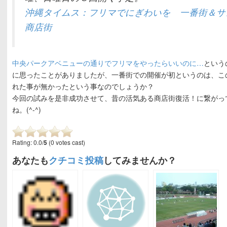
沖縄タイムス：フリマでにぎわいを 一番街＆サ
商店街
中央パークアベニューの通りでフリマをやったらいいのに…
という
に思ったことがありましたが、一番街での開催が初というのは、こ
れた事が無かったという事なのでしょうか？
今回の試みを是非成功させて、昔の活気ある商店街復活！に繋がっ
ね。(^-^)
Rating: 0.0/
5
(0 votes cast)
あなたも
クチコミ投稿
してみませんか？