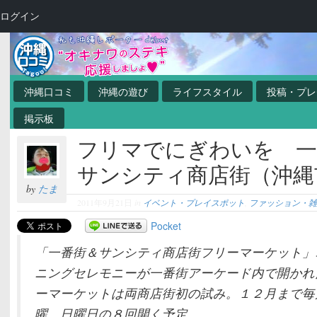
ログイン
沖縄口コミ
沖縄の遊び
ライフスタイル
投稿・プレ
掲示板
フリマでにぎわいを 一
サンシティ商店街（沖縄
by
たま
2011年9月21日
in
イベント・プレイスポット
,
ファッション・
Pocket
「一番街＆サンシティ商店街フリーマーケット」
ニングセレモニーが一番街アーケード内で開かれ
ーマーケットは両商店街初の試み。１２月まで毎
曜、日曜日の８回開く予定。