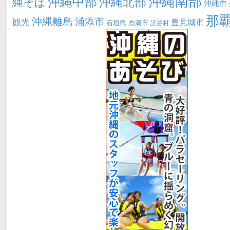
沖縄南部
沖縄中部
沖縄北部
縄そば
沖縄市
那
沖縄離島
浦添市
観光
豊見城市
糸満市
石垣島
読谷村