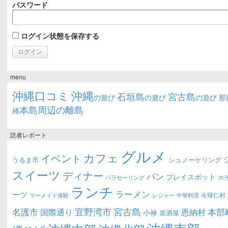
パスワード
ログイン状態を保存する
menu
沖縄口コミ
沖縄
石垣島
宮古島
の遊び
の遊び
の遊び
那
本島周辺の離島
縄
読者レポート
グルメ
カフェ
イベント
うるま市
シュノーケリング
スイーツ
ディナー
パン
プレイスポット
ホ
パラセーリング
ランチ
ラーメン
ーツ
今帰仁村
マーメイド体験
中華料理
レジャー
宜野湾市
宮古島
名護市
本部
恩納村
国際通り
小禄
居酒屋