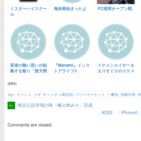
ミスターハイスクー
海炎祭始まったよ
FC琉球オープン戦
ル
若者の熱い思いが結
『Manami』インス
イケメンエイサー＆
集する祭り「普天間
トアライブ♪
えりすぐりのイケメ
の空の下」開催
ンたちの写真パネル
展
(684)
Tags:
イベント
,
コザ
,
サンシティ商店街
,
フリーマーケット
,
一番街
,
沖縄中部
,
←
.牧志公設市場の味「極上肉みそ」完成
KDDI、「iPhon
Comments are closed.