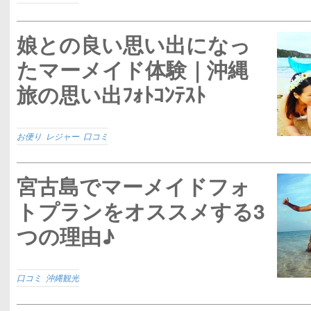
娘との良い思い出になっ
たマーメイド体験｜沖縄
旅の思い出ﾌｫﾄｺﾝﾃｽﾄ
お便り
,
レジャー
,
口コミ
宮古島でマーメイドフォ
トプランをオススメする3
つの理由♪
口コミ
,
沖縄観光