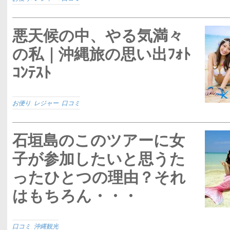
悪天候の中、やる気満々
の私｜沖縄旅の思い出ﾌｫﾄ
ｺﾝﾃｽﾄ
お便り
,
レジャー
,
口コミ
石垣島のこのツアーに女
子が参加したいと思うた
ったひとつの理由？それ
はもちろん・・・
口コミ
,
沖縄観光