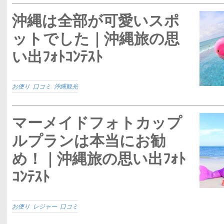
沖縄は全部が可愛いスポ
ットでした｜沖縄旅の思
い出ﾌｫﾄｺﾝﾃｽﾄ
お便り
,
口コミ
,
沖縄観光
マーメイドフォトカップ
ルプランは本当にお勧
め！｜沖縄旅の思い出ﾌｫﾄ
ｺﾝﾃｽﾄ
お便り
,
レジャー
,
口コミ