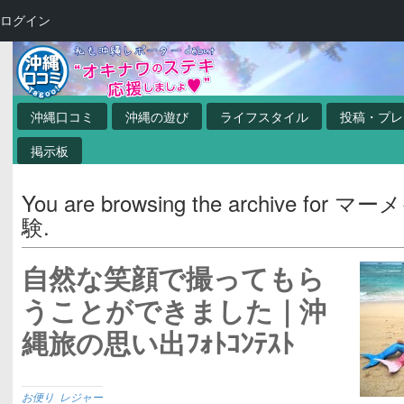
ログイン
沖縄口コミ
沖縄の遊び
ライフスタイル
投稿・プレ
掲示板
You are browsing the archive for 
験.
自然な笑顔で撮ってもら
うことができました｜沖
縄旅の思い出ﾌｫﾄｺﾝﾃｽﾄ
お便り
,
レジャー