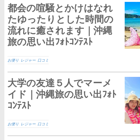
都会の喧騒とかけはなれ
たゆったりとした時間の
流れに癒されます｜沖縄
旅の思い出ﾌｫﾄｺﾝﾃｽﾄ
お便り
,
レジャー
,
口コミ
大学の友達５人でマーメ
イド｜沖縄旅の思い出ﾌｫﾄ
ｺﾝﾃｽﾄ
お便り
,
レジャー
,
口コミ