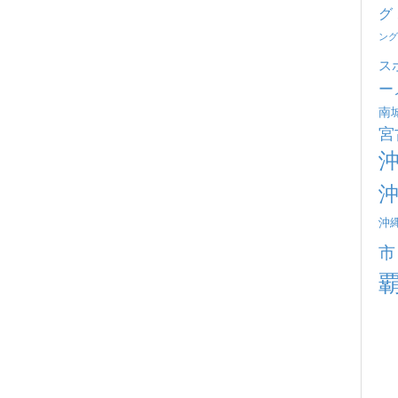
グ
ング
ス
ー
南
宮
沖
市