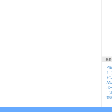
新着
PI
4
ピン
A
ポ
（
茶