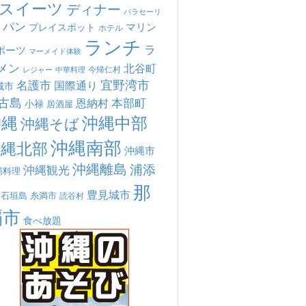
スイーツ
ディナー
パラセーリ
パン
マリン
プレイスポット
ホテル
ランチ
ラ
ポーツ
マーメイド体験
メン
北谷町
今帰仁村
中華料理
レジャー
宜野湾市
名護市
国際通り
城市
古島
本部町
恩納村
小禄
居酒屋
沖縄
沖縄中部
沖縄そば
沖縄南部
沖縄北部
沖縄市
沖縄離島
浦添
沖縄観光
縄料理
那
豊見城市
糸満市
石垣島
読谷村
覇市
食べ放題