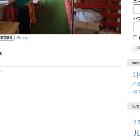
ユ
パ
Pocket
t)
men
ls
の
縄
読者
う