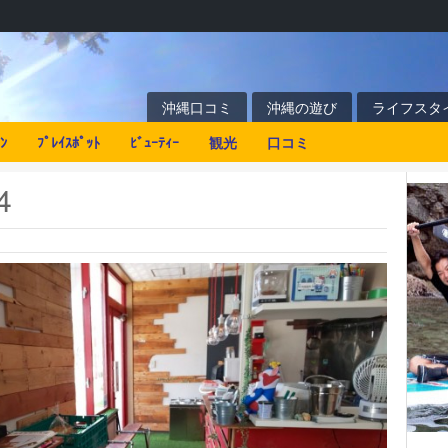
沖縄口コミ
沖縄の遊び
ライフスタ
ﾝ
ﾌﾟﾚｲｽﾎﾟｯﾄ
ﾋﾞｭｰﾃｨｰ
観光
口コミ
4