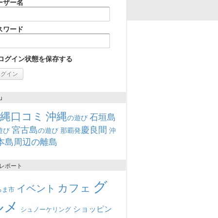
ーザー名
スワード
ログイン状態を保存する
u
沖縄口コミ
沖縄
石垣島
の遊び
宮古島
慶良間
遊び
の遊び
那覇発
沖
本島周辺の離島
レポート
グ
カフェ
イベント
るま市
ルメ
ショッピン
シュノーケリング