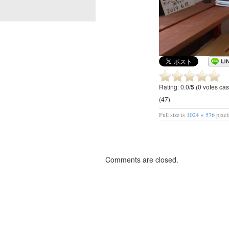
Rating: 0.0/
5
(0 votes cas
(47)
Full size is
1024 × 576
pixe
Comments are closed.