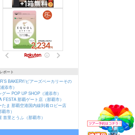
レポート
ER’S BAKERY/ピアーズベーカリーその
（浦添市）
グー POP UP SHOP（浦添市）
NA FESTA 那覇ゲート店（那覇市）
ーたま 那覇空港国内線到着ロビー店
那覇市）
屋 首里とうふ（那覇市）