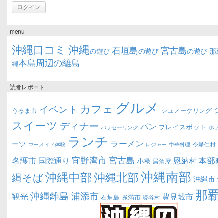
menu
沖縄口コミ
沖縄
石垣島
宮古島
の遊び
の遊び
の遊び
那
本島周辺の離島
縄
読者レポート
グルメ
カフェ
イベント
うるま市
シュノーケリング
スイーツ
ディナー
パン
プレイスポット
ホ
パラセーリング
ランチ
ラーメン
ーツ
今帰仁村
マーメイド体験
中華料理
レジャー
宜野湾市
宮古島
名護市
本部
恩納村
国際通り
小禄
居酒屋
沖縄南部
沖縄中部
沖縄北部
縄そば
沖縄市
那
沖縄離島
浦添市
観光
豊見城市
糸満市
石垣島
読谷村