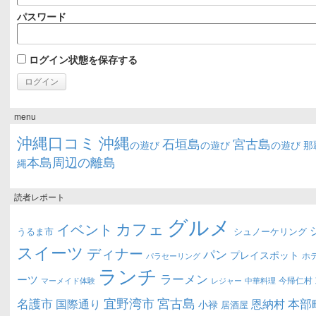
パスワード
ログイン状態を保存する
menu
沖縄口コミ
沖縄
石垣島
宮古島
の遊び
の遊び
の遊び
那
本島周辺の離島
縄
読者レポート
グルメ
カフェ
イベント
うるま市
シュノーケリング
スイーツ
ディナー
パン
プレイスポット
ホ
パラセーリング
ランチ
ラーメン
ーツ
今帰仁村
マーメイド体験
中華料理
レジャー
宜野湾市
宮古島
名護市
本部
恩納村
国際通り
小禄
居酒屋