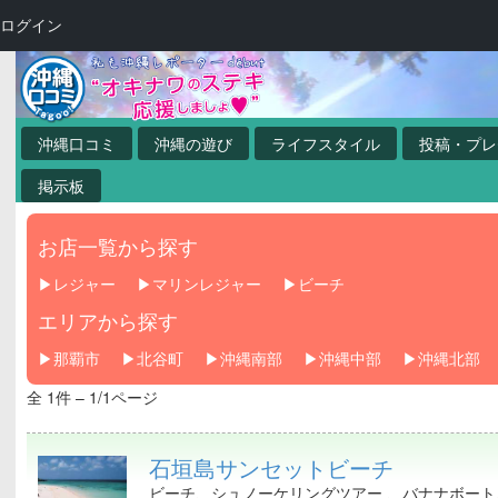
ログイン
沖縄口コミ
沖縄の遊び
ライフスタイル
投稿・プレ
掲示板
お店一覧から探す
レジャー
マリンレジャー
ビーチ
エリアから探す
那覇市
北谷町
沖縄南部
沖縄中部
沖縄北部
全 1件 – 1/1ページ
石垣島サンセットビーチ
ビーチ、シュノーケリングツアー 、バナナボート、