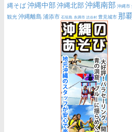
沖縄南部
沖縄中部
沖縄北部
縄そば
沖縄市
那
沖縄離島
浦添市
観光
豊見城市
糸満市
石垣島
読谷村