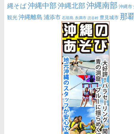
沖縄南部
沖縄中部
沖縄北部
縄そば
沖縄市
那
沖縄離島
浦添市
観光
豊見城市
糸満市
石垣島
読谷村