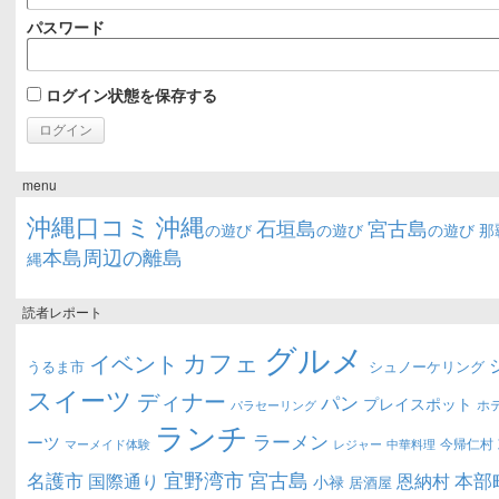
パスワード
ログイン状態を保存する
menu
沖縄口コミ
沖縄
石垣島
宮古島
の遊び
の遊び
の遊び
那
本島周辺の離島
縄
読者レポート
グルメ
カフェ
イベント
うるま市
シュノーケリング
スイーツ
ディナー
パン
プレイスポット
ホ
パラセーリング
ランチ
ラーメン
ーツ
今帰仁村
マーメイド体験
中華料理
レジャー
宜野湾市
宮古島
名護市
本部
恩納村
国際通り
小禄
居酒屋