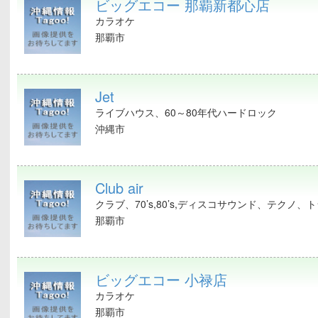
ビッグエコー 那覇新都心店
カラオケ
那覇市
Jet
ライブハウス、60～80年代ハードロック
沖縄市
Club air
クラブ、70’s,80’s,ディスコサウンド、テクノ、トラ
那覇市
ビッグエコー 小禄店
カラオケ
那覇市