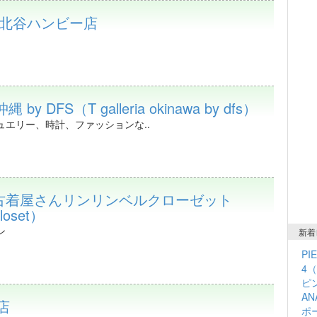
life 北谷ハンビー店
by DFS（T galleria okinawa by dfs）
ュエリー、時計、ファッションな..
古着屋さんリンリンベルクローゼット
closet）
ン
新着
PI
4
ピン
A
店
ポ