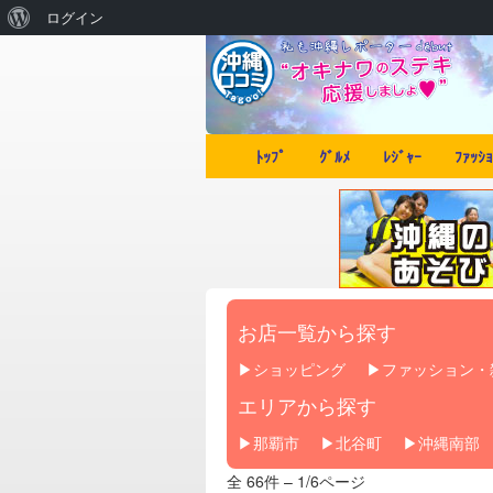
ログイン
ﾄｯﾌﾟ
ｸﾞﾙﾒ
ﾚｼﾞｬｰ
ﾌｧｯｼｮ
お店一覧から探す
ショッピング
ファッション・
エリアから探す
那覇市
北谷町
沖縄南部
全 66件 – 1/6ページ