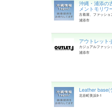
沖縄・浦添の古着
メントモリワークス
古着屋、ファッショ
浦添市
アウトレット-
カジュアルファッシ
浦添市
Leather b
北谷町美浜9-1