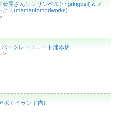
屋さんリンリンベル(ringringbell)＆メ
(mementomoriworks)
ン
j バークレーズコート浦添店
ョン
ase(デポアイランド内)