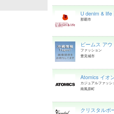
U denim & l
那覇市
ビームス アウトレ
ファッション
豊見城市
Atomics イ
カジュアルファッシ
南風原町
クリスタルボ