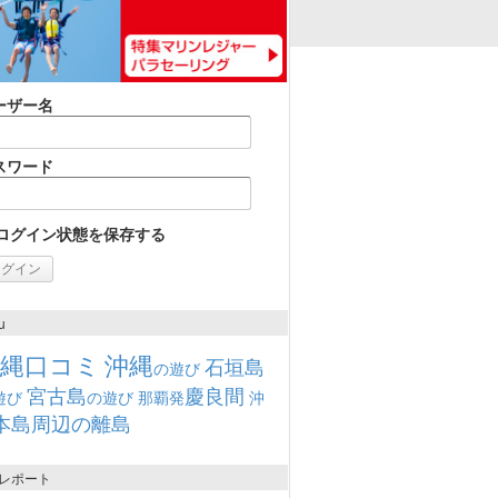
ーザー名
スワード
ログイン状態を保存する
u
沖縄口コミ
沖縄
石垣島
の遊び
宮古島
慶良間
遊び
の遊び
那覇発
沖
本島周辺の離島
レポート