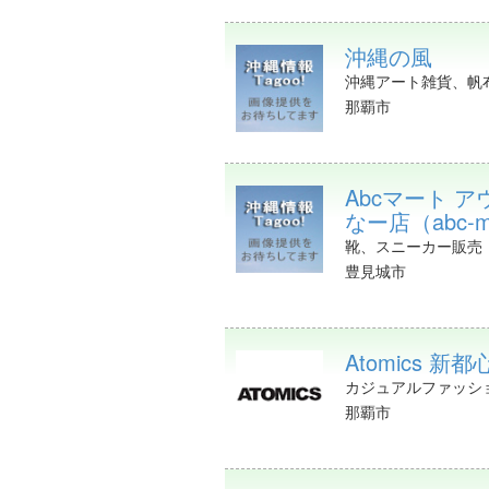
沖縄の風
沖縄アート雑貨、帆
那覇市
Abcマート 
なー店（abc-m
靴、スニーカー販売
豊見城市
Atomics 新都
カジュアルファッシ
那覇市