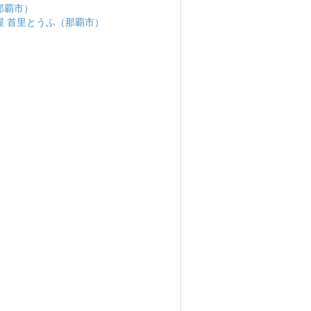
那覇市）
屋 首里とうふ（那覇市）