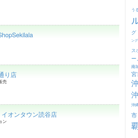
う
グ
ShopSekilala
ング
ス
ー
南
宮
通り店
販売
沖
j イオンタウン読谷店
市
ョン