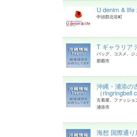
U denim & 
中頭郡北谷町
T ギャラリア 沖縄 
バッグ、コスメ、ジ
那覇市
沖縄・浦添の
（ringringbell 
古着屋、ファッショ
浦添市
海想 国際通り