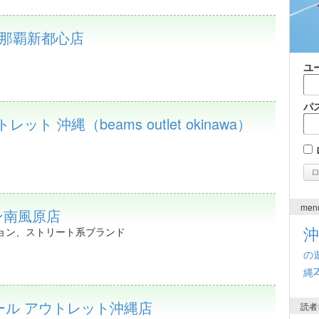
ife 那覇新都心店
ユ
パ
ット 沖縄（beams outlet okinawa）
men
オン南風原店
ョン、ストリート系ブランド
の
縄
ール アウトレット沖縄店
読者