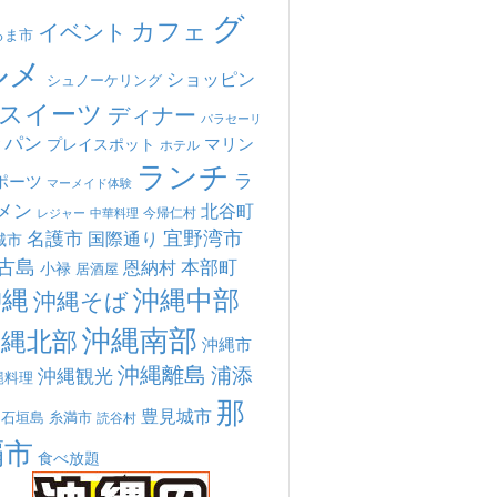
グ
カフェ
イベント
るま市
ルメ
ショッピン
シュノーケリング
スイーツ
ディナー
パラセーリ
パン
マリン
プレイスポット
ホテル
ランチ
ラ
ポーツ
マーメイド体験
メン
北谷町
今帰仁村
中華料理
レジャー
宜野湾市
名護市
国際通り
城市
古島
本部町
恩納村
小禄
居酒屋
沖縄
沖縄中部
沖縄そば
沖縄南部
沖縄北部
沖縄市
沖縄離島
浦添
沖縄観光
縄料理
那
豊見城市
糸満市
石垣島
読谷村
覇市
食べ放題