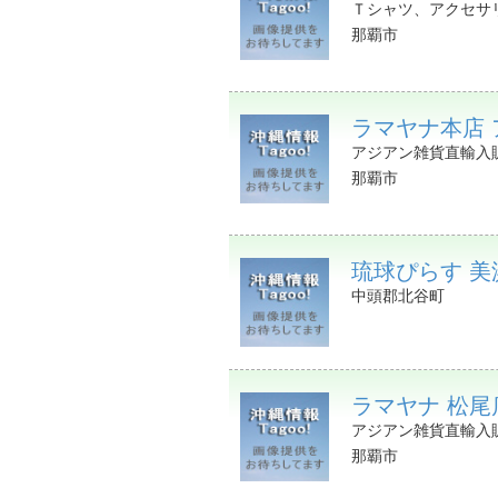
Ｔシャツ、アクセサ
那覇市
ラマヤナ本店
アジアン雑貨直輸入
那覇市
琉球ぴらす 美
中頭郡北谷町
ラマヤナ 松尾
アジアン雑貨直輸入
那覇市