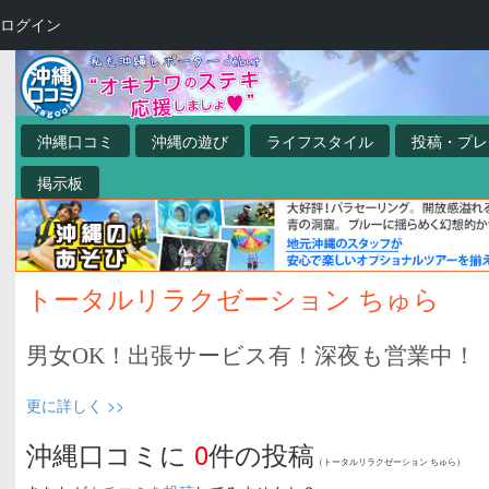
ログイン
沖縄口コミ
沖縄の遊び
ライフスタイル
投稿・プレ
掲示板
トータルリラクゼーション ちゅら
男女OK！出張サービス有！深夜も営業中！
更に詳しく >>
沖縄口コミに
0
件の投稿
（トータルリラクゼーション ちゅら）