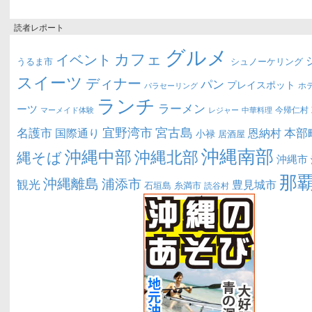
読者レポート
グルメ
カフェ
イベント
うるま市
シュノーケリング
スイーツ
ディナー
パン
プレイスポット
ホ
パラセーリング
ランチ
ラーメン
ーツ
今帰仁村
マーメイド体験
中華料理
レジャー
宜野湾市
宮古島
名護市
本部
恩納村
国際通り
小禄
居酒屋
沖縄南部
沖縄中部
沖縄北部
縄そば
沖縄市
那
沖縄離島
浦添市
観光
豊見城市
糸満市
石垣島
読谷村