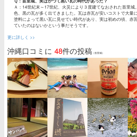
Ｑ：首里城、実はかつて黒い瓦の時代があった？
Ａ：14世紀末～17世紀、火災により３度建てなおされた首里城
色、黒の瓦が多く出てきました。瓦は赤瓦が安いコストで大量
塗料によって黒い瓦に見せてい時代があり、実は初めの頃、赤
ていたのはないかという事だそうです。
更に詳しく >>
沖縄口コミに
48
件の投稿
（首里城）