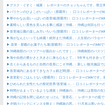
ーむー..
グスク・ぐすく・城展： レポーターのチョッちゃんです。県立博.
バリケンのひよこがいっぱい（那覇市）： 口コミレポーターのki
さ..
華やかなお花いっぱいの首里城(那覇市)： 口コミレポーターのki
ね..
素晴らしい景色を見られる事に感謝｜沖縄..：沖縄は何回も行っ
度行って..
首里城公園の楽しみ方いろいろ(那覇市)： 口コミレポーターのki
公..
海がなんといっても綺麗！絶対また沖縄戻..：人生初のパラセー
ングさせ..
.首里・那覇のお菓子たち展(那覇市)： 口コミレポーターのkikiで
沖縄南部のバスツアーが面白かったです｜..：沖縄南部のバスツ
ニライカ..
海や自然の豊かさと大きさに身も心もとて..：5年半も付き合っ
めてちゃ..
古くからあるものと自然の造形にこそ沖縄..：新しい観光施設で
らある地..
首里城内にあるすてきなカフェ鎖之間(那..： 口コミレポーターのk
城内..
首里彩りごはんうない(那覇市)： 口コミレポーターのkikiです。首
ひめられた女性たちの祭祀世界/首里城（..： 口コミレポーターのk
城公..
時間が止まっているような感覚｜沖縄旅の..：沖縄には普段の生
時間が止..
沖縄の記憶を閉じ込めたせっけん「首里石..： レポーターの藍
くに、..
夕焼けバックにインスタ映え｜沖縄旅の思..：11月末は寒いか