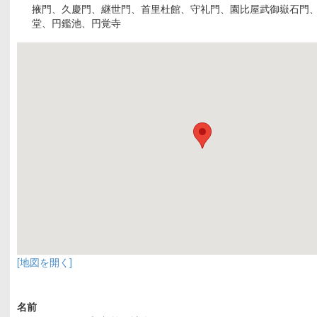
掖門、久慶門、継世門、首里杜館、守礼門、園比屋武御嶽石門
堂、円鑑池、円覚寺
[地図を開く]
名前