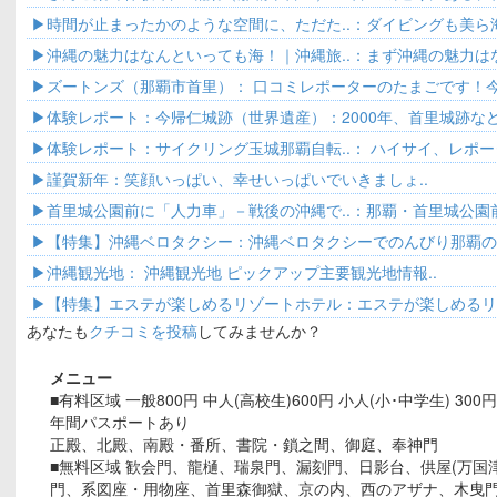
て来..
時間が止まったかのような空間に、ただた..：ダイビングも美ら
ごくよか..
沖縄の魅力はなんといっても海！｜沖縄旅..：まず沖縄の魅力は
海でした..
ズートンズ（那覇市首里）： 口コミレポーターのたまごです！今
体験レポート：今帰仁城跡（世界遺産）：2000年、首里城跡な
遺産（..
体験レポート：サイクリング玉城那覇自転..： ハイサイ、レポ
皆さん..
謹賀新年：笑顔いっぱい、幸せいっぱいでいきましょ..
首里城公園前に「人力車」－戦後の沖縄で..：那覇・首里城公園
目見えし..
【特集】沖縄ベロタクシー：沖縄ベロタクシーでのんびり那覇の散
沖縄観光地： 沖縄観光地 ピックアップ主要観光地情報..
【特集】エステが楽しめるリゾートホテル：エステが楽しめる
リゾート..
あなたも
クチコミを投稿
してみませんか？
メニュー
■有料区域 一般800円 中人(高校生)600円 小人(小･中学生) 300円
年間パスポートあり
正殿、北殿、南殿・番所、書院・鎖之間、御庭、奉神門
■無料区域 歓会門、龍樋、瑞泉門、漏刻門、日影台、供屋(万国
門、系図座・用物座、首里森御獄、京の内、西のアザナ、木曳