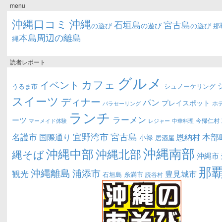
menu
沖縄口コミ
沖縄
石垣島
宮古島
の遊び
の遊び
の遊び
那
本島周辺の離島
縄
読者レポート
グルメ
カフェ
イベント
うるま市
シュノーケリング
スイーツ
ディナー
パン
プレイスポット
ホ
パラセーリング
ランチ
ラーメン
ーツ
今帰仁村
マーメイド体験
中華料理
レジャー
宜野湾市
宮古島
名護市
本部
恩納村
国際通り
小禄
居酒屋
沖縄南部
沖縄中部
沖縄北部
縄そば
沖縄市
那
沖縄離島
浦添市
観光
豊見城市
糸満市
石垣島
読谷村