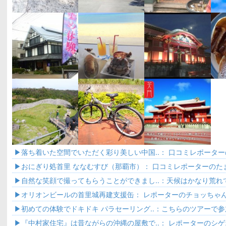
落ち着いた空間でいただく彩り美しい中国..： 口コミレポーターの
ょっと..
おにぎり処首里 ななむすび（那覇市）： 口コミレポーターのた
は..
自然な笑顔で撮ってもらうことができまし..：天候はかなり荒れ
り風が..
オリオンビールの首里城再建支援缶： レポーターのチョッちゃん
初めての体験でドキドキ パラセーリング..：こちらのツアーで
リング..
『中村家住宅』は昔ながらの沖縄の屋敷で..： レポーターのシ