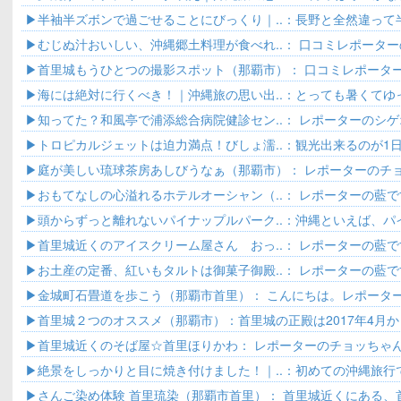
が、暑すぎ..
半袖半ズボンで過ごせることにびっくり｜..：長野と全然違って
過ごせる..
むじぬ汁おいしい、沖縄郷土料理が食べれ..： 口コミレポーターの
里城に..
首里城もうひとつの撮影スポット（那覇市）： 口コミレポーターの
里城公..
海には絶対に行くべき！｜沖縄旅の思い出..：とっても暑くてゆ
ぎました..
知ってた？和風亭で浦添総合病院健診セン..： レポーターのシ
県民な..
トロピカルジェットは迫力満点！びしょ濡..：観光出来るのが1
めゆりの塔..
庭が美しい琉球茶房あしびうなぁ（那覇市）： レポーターのチ
す。首里城..
おもてなしの心溢れるホテルオーシャン（..： レポーターの藍
通りの..
頭からずっと離れないパイナップルパーク..：沖縄といえば、パ
護パイナ..
首里城近くのアイスクリーム屋さん おっ..： レポーターの藍
でも晴..
お土産の定番、紅いもタルトは御菓子御殿..： レポーターの藍
トはす..
金城町石畳道を歩こう（那覇市首里）： こんにちは。レポータ
で..
首里城２つのオススメ（那覇市）：首里城の正殿は2017年4月から
首里城近くのそば屋☆首里ほりかわ： レポーターのチョッちゃん
絶景をしっかりと目に焼き付けました！｜..：初めての沖縄旅行
で夏休み..
さんご染め体験 首里琉染（那覇市首里）： 首里城近くにある、