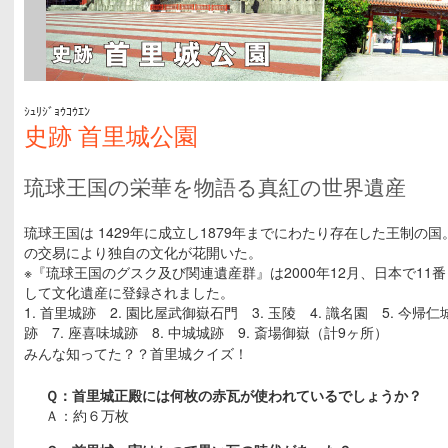
ｼｭﾘｼﾞｮｳｺｳｴﾝ
史跡
首里城公園
琉球王国の栄華を物語る真紅の世界遺産
琉球王国は 1429年に成立し1879年までにわたり存在した王制の
の交易により独自の文化が花開いた。
※『琉球王国のグスク及び関連遺産群』は2000年12月、日本で11
して文化遺産に登録されました。
1. 首里城跡 2. 園比屋武御嶽石門 3. 玉陵 4. 識名園 5. 今帰仁
跡 7. 座喜味城跡 8. 中城城跡 9. 斎場御嶽（計9ヶ所）
みんな知ってた？？首里城クイズ！
Ｑ：首里城正殿には何枚の赤瓦が使われているでしょうか？
Ａ：約６万枚