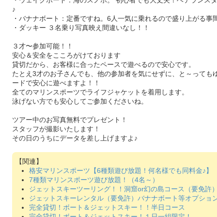
♪
・バナナボート：定番ですね。6人一気に乗れるので盛り上がる事
・ダッキー ３名乗り写真映え間違いなし！！
３才〜参加可能！！
安心＆安全をこころがけております
貸切だから、お客様に合ったペースで遊べるので安心です。
たとえ3才のお子さんでも、他の参加者を気にせずに、と～っても
ードで安心に遊べますよ！！
全てのマリンスポーツでライフジャケットを着用します。
泳げない方でも安心してご参加くださいね。
ツアー中のお写真無料でプレゼント！
スタッフが撮影いたします！
その日のうちにデータを差し上げますよ♪
格安マリンスポーツ【6種類遊び放題！何名様でも同料金♪】
7種類マリンスポーツ遊び放題！（4名～）
ジェットスキーツーリング！！洞窟or幻の島コース（要免許
ジェットスキーレンタル（要免許）バナナボート等オプション
完全貸切！ボート＆ジェットスキー！！半日コース
完全貸切！ボート＆ジェットスキー！１日一組限定！