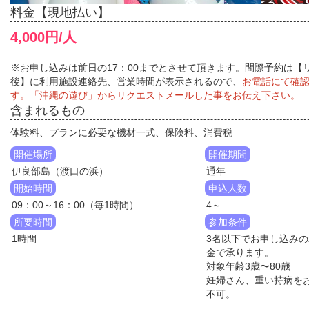
料金【現地払い】
4,000円/人
※お申し込みは前日の17：00までとさせて頂きます。間際予約は【
後】に利用施設連絡先、営業時間が表示されるので、
お電話にて確
す。「沖縄の遊び」からリクエストメールした事をお伝え下さい。
含まれるもの
体験料、プランに必要な機材一式、保険料、消費税
開催場所
開催期間
伊良部島（渡口の浜）
通年
開始時間
申込人数
09：00～16：00（毎1時間）
4～
所要時間
参加条件
1時間
3名以下でお申し込みの
金で承ります。
対象年齢3歳〜80歳
妊婦さん、重い持病を
不可。