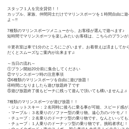
スタッフ１人を完全貸切！！
カップル、家族、仲間同士だけでマリンスポーツを１時間自由に遊
よ～!!
7種類のマリンスポーツメニューから、お客様が選んで遊べます♪
短時間でマリンスポーツを楽しみたいお客様は、こちらのプランが
※更衣室は車で1分のところにございます。お着替えは済ましてか
だくとスムーズなご案内が出来ます♫
～当日の流れ～
①プラン開始20分前に集合してください
②マリンスポーツ時の注意事項
③6種類のマリンスポーツを自由に遊び放題！
④時間になりましたら遊び放題終了です
⑤遊び放題終了後もビーチに残って遊んで頂いても構いませんよ♫
7種類のマリンスポーツが遊び放題！！
・ジェットスキー：２名同時に後ろに乗る事が可能、スピード感が
・マーブル：３名乗りのソファー型の乗り物。遠心力のバケモノ！
・チューブ：２名乗りのドーナツ型の乗り物です。なんといっても
・チューブ：１人乗りのドーナッツ型の乗り物です。挑戦者求む！
・ウェイクボード：海のスノボ。 初心者でも大丈夫！ベテランス