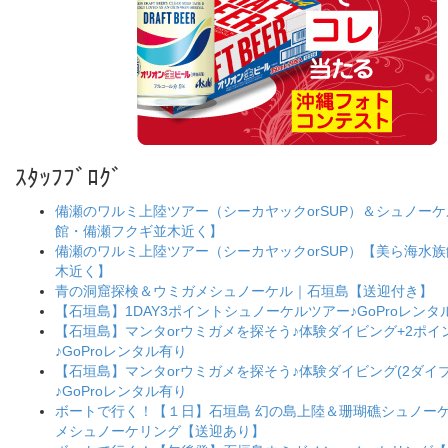
ｽﾀｯﾌﾌﾞﾛｸﾞ
備瀬のワルミ上陸ツアー（シーカヤックorSUP）＆シュノー
館・備瀬フクギ並木近く】
備瀬のワルミ上陸ツアー（シーカヤックorSUP）【美ら海水
木近く】
青の洞窟探検＆ウミガメシュノーケル｜石垣島【送迎付き】
【石垣島】1DAY3ポイントシュノーケルツアー♪GoProレンタ
【石垣島】マンタorウミガメを探そう♪体験ダイビング+2ポ
♪GoProレンタル有り
【石垣島】マンタorウミガメを探そう♪体験ダイビング(2ダイブ
♪GoProレンタル有り
ボートで行く！【１日】石垣島 幻の島上陸＆珊瑚礁シュノー
メシュノーケリング【送迎あり】