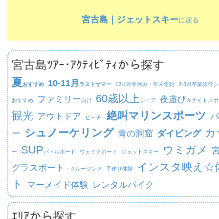
宮古島｜ジェットスキー
に戻る
宮古島ﾂｱｰ･ｱｸﾃｨﾋﾞﾃｨから探す
夏
10-11月
おすすめ
ラストサマー
12-1月
冬休み・年末年始
2-3月
卒業旅行シ
60歳以上
ファミリー
夜遊び
おすすめ
向け
シニア
＆ナイトスポ
観光
絶叫マリンスポーツ
アウトドア
パ
ビーチ・
シュノーケリング
カ
ー
青の洞窟
ダイビング
SUP
ウミガメ
ー
パドルボード
ウェイクボード
ジェットスキー
インスタ映え☆
グラスボート
・クルージング
手作り体験
ト
マーメイド体験
レンタルバイク
ｴﾘｱから探す