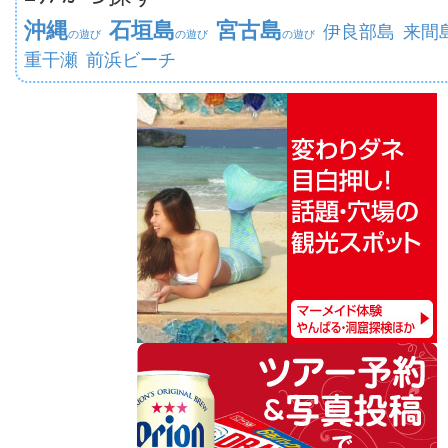
沖縄
石垣島
宮古島
伊良部島
来間
の遊び
の遊び
の遊び
重干瀬
前浜ビーチ