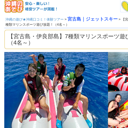
宮古島｜ジェットスキー
沖縄の遊び★沖縄口コミ！体験ツアー
>
> 【
種類マリンスポーツ遊び放題！（4名～）
【宮古島・伊良部島】7種類マリンスポーツ遊
（4名～）