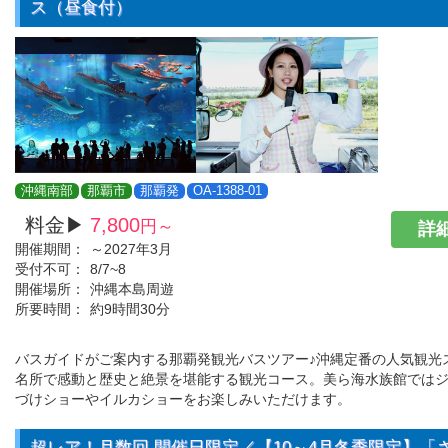
ス（昼食付）
沖縄南部
那覇市
那覇発
OA-1388-01
料金▶
7,800
円～
詳細
開催期間：
～2027年3月
受付不可：
8/7~8
開催場所：
沖縄本島周遊
所要時間：
約9時間30分
バスガイドがご案内する那覇発観光バスツアー♪沖縄定番の人気観光
名所で感動と歴史と絶景を堪能する観光コース。美ら海水族館では
づけショーやイルカショーをお楽しみいただけます。
超レア！月数回 開催日限定／【10～4月冬季限定】「