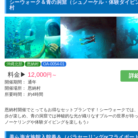
シーウォーク＆青の洞窟（シュノーケル・体験ダイビ
村
沖縄北部
恩納村
OA-0054-01
料金▶
12,000
円～
詳細
開催期間：
通年
開催場所：
恩納村
所要時間：
約4時間
恩納村開催でとってもお得なセットプランです！シーウォークでは
歩が楽しめ、青の洞窟では神秘的な光が織りなすブルーの世界が待
ノーケリングや体験ダイビングを楽しもう♪
美ら海水族館入館券＆（パラセーリングorフライボート