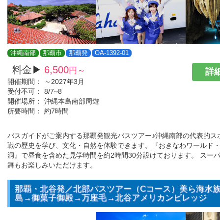
沖縄南部
那覇市
那覇発
OA-1392-01
料金▶
6,500
円～
詳細
開催期間：
～2027年3月
受付不可：
8/7~8
開催場所：
沖縄本島南部周遊
所要時間：
約7時間
バスガイドがご案内する那覇発観光バスツアー♪沖縄南部の代表的ス
戦の歴史を学び、文化・自然を体験できます。『おきなわワールド
洞』で昼食を含めた見学時間を約2時間30分設けております。 スー
舞もお楽しみいただけます。
那覇・北谷発／北部バスツアー（Cコース）美ら海水
島→御菓子御殿→万座毛→北谷アメリカンビレッジ