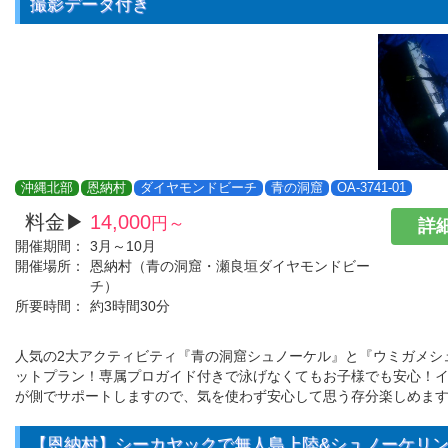
撮影データ付き
沖縄北部
恩納村
ダイヤモンドビーチ
青の洞窟
OA-3741-01
料金▶
14,000
円～
詳細
開催期間：
3月～10月
開催場所：
恩納村（青の洞窟・瀬良垣ダイヤモンドビー
チ）
所要時間：
約3時間30分
人気の2大アクティビティ『青の洞窟シュノーケル』と『ウミガメシ
ットプラン！専属プロガイド付きで泳げなくてもお子様でも安心！
が側でサポートしますので、気を使わず安心して思う存分楽しめま
【恩納村】シーカヤックで無人島上陸&シュノーケリ