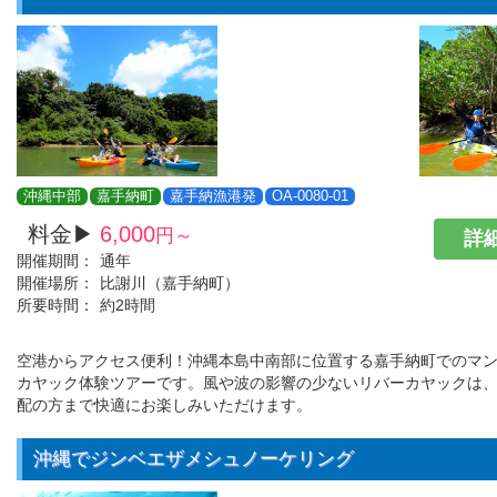
沖縄中部
嘉手納町
嘉手納漁港発
OA-0080-01
料金▶
6,000
円～
詳細
開催期間：
通年
開催場所：
比謝川（嘉手納町）
所要時間：
約2時間
空港からアクセス便利！沖縄本島中南部に位置する嘉手納町でのマ
カヤック体験ツアーです。風や波の影響の少ないリバーカヤックは
配の方まで快適にお楽しみいただけます。
沖縄でジンベエザメシュノーケリング