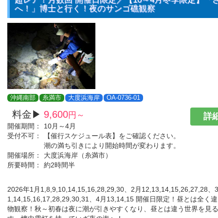
へ！」博士と行く！夜のサンゴ礁観察
沖縄南部
糸満市
大度浜海岸
OA-0736-01
料金▶
9,600
円～
詳細
開催期間：
10月～4月
受付不可：
【催行スケジュール表】をご確認ください。
潮の満ち引きにより開始時間が変わります。
開催場所：
大度浜海岸（糸満市）
所要時間：
約2時間半
2026年1月1,8,9,10,14,15,16,28,29,30、2月12,13,14,15,26,27,28、
1,14,15,16,17,28,29,30,31、4月13,14,15 開催日限定！昼と
物観察！秋～初春は夜に潮が引きやすくなり、昼とは違う世界を見