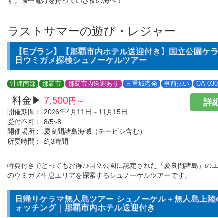
す。懐中電灯を持っていざ夜の海へ！
ラストサマーの遊び・レジャー
【Eプラン】【那覇市内ホテル送迎付き】国立公園ケ
日ウミガメ探検シュノーケルツアー
沖縄南部
那覇市
那覇市内送迎あり
三重城港発
事前払い
OA-030
料金▶
7,500
円～
詳細
開催期間：
2026年4月11日～11月15日
受付不可：
8/5~8
開催場所：
慶良間諸島海域（チービシ含む）
所要時間：
約3時間
特典付きでとってもお得♪♪国立公園に認定された「慶良間諸島」の
のウミガメ生息エリアを探索するシュノーケルツアーです。
日帰りケラマ無人島ツアー シュノーケル＋無人島上陸o
ォッチング｜那覇市内ホテル送迎付き