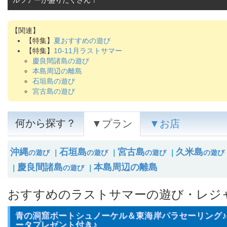
ルツアーが盛りだくさん！
【特集】
夏おすすめの遊び
【特集】
10-11月ラストサマー
慶良間諸島の遊び
本島周辺の離島
石垣島の遊び
宮古島の遊び
何から探す？
▼プラン
▼お店
沖縄
石垣島
宮古島
久米島
の遊び
｜
の遊び
｜
の遊び
｜
の遊び
慶良間諸島
本島周辺の離島
｜
の遊び
｜
おすすめのラストサマーの遊び・レジ
青の洞窟ボートシュノーケル＆東海岸パラセーリング♪G
ータプレゼント付き♪