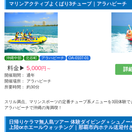
マリンアクティブよくばり3チューブ｜アラハビーチ
沖縄中部
北谷町
アラハビーチ
OA-0107-01
料金▶
5,000
円～
詳細
開催期間：
通年
開催場所：
アラハビーチ
所要時間：
約30分
スリル満点、マリンスポーツの定番チューブ系メニューを3回体験で
アラハビーチで沖縄の海満喫！
日帰りケラマ無人島ツアー 体験ダイビング＋シュノー
上陸orホエールウォッチング｜那覇市内ホテル送迎付