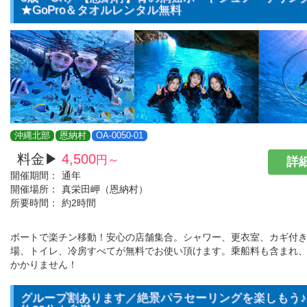
★GoPro＆タオルレンタル無料
沖縄北部
恩納村
OA-0050-01
料金▶
4,500
円～
詳細
開催期間：
通年
開催場所：
真栄田岬（恩納村）
所要時間：
約2時間
ボートで楽チン移動！安心の店舗集合。シャワー、更衣室、カギ付
場、トイレ、冷房すべてが無料でお使い頂けます。乗船料も含まれ
かかりません！
グループ割あります／絶景パラセーリングを楽しもう