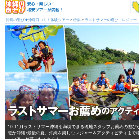
沖縄の遊び★沖縄口コミ！体験ツアー
>
特集
>
ラストサマーの遊び・レジャー
10-11月ラストサマー沖縄を満喫できる現地スタッフお薦めの遊び
暖か沖縄♪最後の夏、沖縄を楽しむレジャー＆アクティビティまで