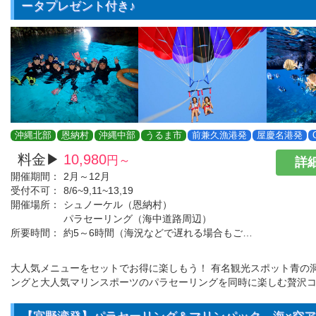
ータプレゼント付き♪
沖縄北部
恩納村
沖縄中部
うるま市
前兼久漁港発
屋慶名港発
料金▶
10,980
円～
詳細
開催期間：
2月～12月
受付不可：
8/6~9,11~13,19
開催場所：
シュノーケル（恩納村）
パラセーリング（海中道路周辺）
所要時間：
約5～6時間（海況などで遅れる場合もございます。）
大人気メニューをセットでお得に楽しもう！ 有名観光スポット青の
ングと大人気マリンスポーツのパラセーリングを同時に楽しむ贅沢