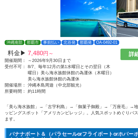
沖縄南部
那覇市
事前払い
北谷発
那覇発
OA-0492-01
料金▶
7,480
円～
詳細
開催期間：
～2026年9月30日まで
受付不可：
8/7、毎年12月の第1水曜日とその翌日（木
曜日）美ら海水族館休館の為運休（木曜日）
美ら海水族館休館の為運休
開催場所：
沖縄本島周遊（中北部観光）
所要時間：
約11時間
「美ら海水族館」→「古宇利島」→「御菓子御殿」→「万座毛」→
ッピングスポット「アメリカンビレッジ」。人気スポットめぐりバ
ます。
バナナボート＆（パラセールorフライボートorホバー