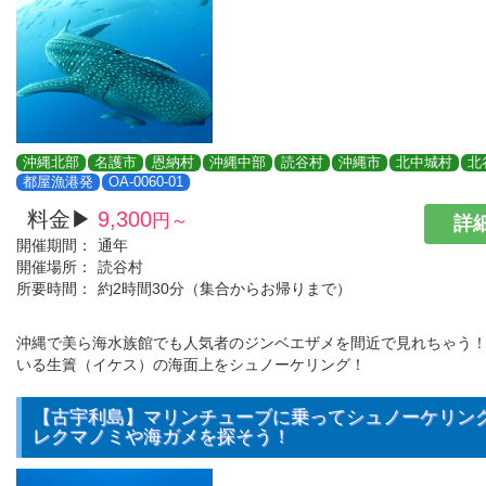
沖縄北部
名護市
恩納村
沖縄中部
読谷村
沖縄市
北中城村
北
都屋漁港発
OA-0060-01
料金▶
9,300
円～
詳細
開催期間：
通年
開催場所：
読谷村
所要時間：
約2時間30分（集合からお帰りまで）
沖縄で美ら海水族館でも人気者のジンベエザメを間近で見れちゃう
いる生簀（イケス）の海面上をシュノーケリング！
【古宇利島】マリンチューブに乗ってシュノーケリン
レクマノミや海ガメを探そう！