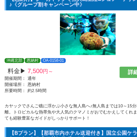
♪《グループ割キャンペーン中》
沖縄北部
恩納村
OA-0158-01
料金▶
7,500
円～
詳細
開催期間：
通年
開催場所：
恩納村
所要時間：
約2.5時間
カヤックでさんご礁に浮かぶ小さな無人島へ♪無人島までは10～15
離。トロピカルな熱帯魚や大人気のクマノミがおでむかえしてくれ
ても経験豊富なガイドがしっかりサポート！
【Bプラン】【那覇市内ホテル送迎付き】国立公園ケ