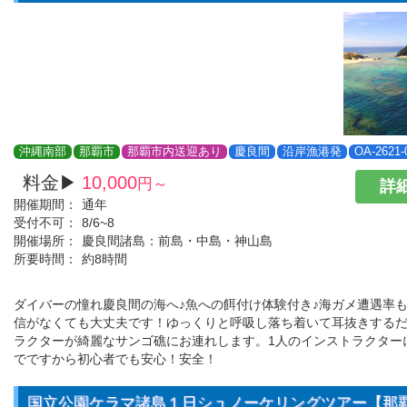
沖縄南部
那覇市
那覇市内送迎あり
慶良間
沿岸漁港発
OA-2621-
料金▶
10,000
円～
詳細
開催期間：
通年
受付不可：
8/6~8
開催場所：
慶良間諸島：前島・中島・神山島
所要時間：
約8時間
ダイバーの憧れ慶良間の海へ♪魚への餌付け体験付き♪海ガメ遭遇率も
信がなくても大丈夫です！ゆっくりと呼吸し落ち着いて耳抜きする
ラクターが綺麗なサンゴ礁にお連れします。1人のインストラクター
でですから初心者でも安心！安全！
国立公園ケラマ諸島１日シュノーケリングツアー【那