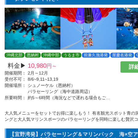
沖縄北部
恩納村
沖縄中部
うるま市
前兼久漁港発
屋慶名港発
料金▶
10,980
円～
詳細
開催期間：
2月～12月
受付不可：
8/6~9,11~13,19
開催場所：
シュノーケル（恩納村）
パラセーリング（海中道路周辺）
所要時間：
約5～6時間（海況などで遅れる場合もございます。）
大人気メニューをセットでお得に楽しもう！ 有名観光スポット青の
ングと大人気マリンスポーツのパラセーリングを同時に楽しむ贅沢
【宜野湾発】パラセーリング＆マリンパック 海×空