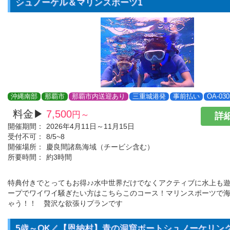
シュノーケル＆マリンスポーツ1
沖縄南部
那覇市
那覇市内送迎あり
三重城港発
事前払い
OA-030
料金▶
7,500
円～
詳細
開催期間：
2026年4月11日～11月15日
受付不可：
8/5~8
開催場所：
慶良間諸島海域（チービシ含む）
所要時間：
約3時間
特典付きでとってもお得♪♪水中世界だけでなくアクティブに水上も
ープでワイワイ騒ぎたい方はこちらこのコース！マリンスポーツで
ゃう！！ 贅沢な欲張りプランです
5歳～OK／【恩納村】青の洞窟ボートシュノーケリン