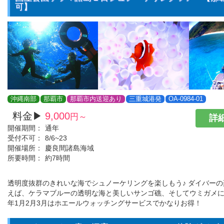
可】
沖縄南部
那覇市
那覇市内送迎あり
三重城港発
OA-0984-01
料金▶
9,000
円～
詳細
開催期間：
通年
受付不可：
8/6~23
開催場所：
慶良間諸島海域
所要時間：
約7時間
透明度抜群のきれいな海でシュノーケリングを楽しもう♪ ダイバー
えば、ケラマブルーの透明な海と美しいサンゴ礁、そしてウミガメに
年1月2月3月はホエールウォッチングサービスでかなりお得！