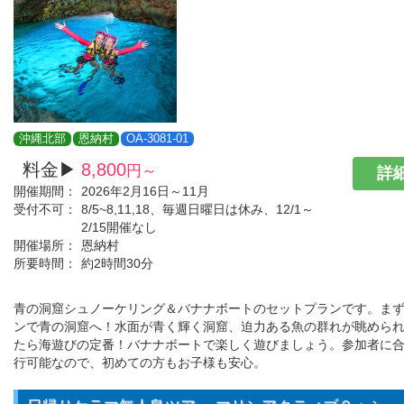
沖縄北部
恩納村
OA-3081-01
料金▶
8,800
円～
詳細
開催期間：
2026年2月16日～11月
受付不可：
8/5~8,11,18、毎週日曜日は休み、12/1～
2/15開催なし
開催場所：
恩納村
所要時間：
約2時間30分
青の洞窟シュノーケリング＆バナナボートのセットプランです。ま
ンで青の洞窟へ！水面が青く輝く洞窟、迫力ある魚の群れが眺めら
たら海遊びの定番！バナナボートで楽しく遊びましょう。参加者に
行可能なので、初めての方もお子様も安心。