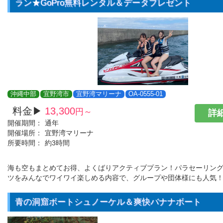
ラン★GoPro無料レンタル＆データプレゼント
沖縄中部
宜野湾市
宜野湾マリーナ
OA-0555-01
料金▶
13,300
円～
詳細
開催期間：
通年
開催場所：
宜野湾マリーナ
所要時間：
約3時間
海も空もまとめてお得、よくばりアクティブプラン！パラセーリン
ツをみんなでワイワイ楽しめる内容で、グループや団体様にも人気
青の洞窟ボートシュノーケル＆爽快バナナボート