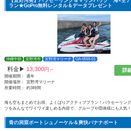
【宜野湾発】パラセーリング＆マリンパック 海×空
ラン★GoPro無料レンタル＆データプレゼント
沖縄中部
宜野湾市
宜野湾マリーナ
OA-0555-01
料金▶
13,300
円～
詳細
開催期間：
通年
開催場所：
宜野湾マリーナ
所要時間：
約3時間
海も空もまとめてお得、よくばりアクティブプラン！パラセーリン
ツをみんなでワイワイ楽しめる内容で、グループや団体様にも人気
青の洞窟ボートシュノーケル＆爽快バナナボート