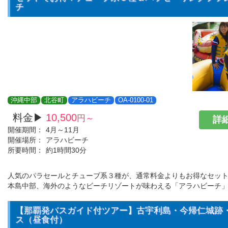
チ
沖縄中部
北谷町
アラハビーチ
OA-0100-01
料金▶
10,500
円～
詳細
開催期間：
4月～11月
開催場所：
アラハビーチ
所要時間：
約1時間30分
人気のパラセールとチューブ系３種が、通常料金よりもお得なセット
本島中部、海外のようなビーチリゾートが味わえる「アラハビーチ」
【那覇発バスガイド付ツアー】古宇利島・今帰仁城跡
ス（昼食付）