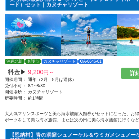
ード）セット｜カヌチャリゾート
沖縄北部
名護市
カヌチャリゾート
OA-0646-01
料金▶
9,200
円～
詳細
開催期間：
通年（2月、8月は運休）
受付不可：
8/1~8/30
開催場所：
カヌチャリゾート
所要時間：
約1時間
大人気マリンスポーツと美ら海水族館入館券がセットになった、お得
ポーツをして美ら海水族館、または次の日に美ら海水族館に行くな
【恩納村】青の洞窟シュノーケル＆ウミガメシュノーケル