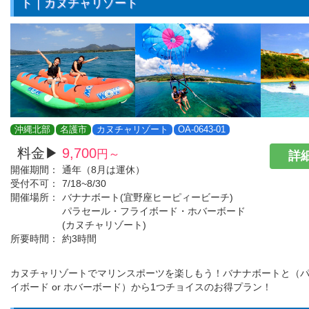
ト｜カヌチャリゾート
沖縄北部
名護市
カヌチャリゾート
OA-0643-01
料金▶
9,700
円～
詳細
開催期間：
通年（8月は運休）
受付不可：
7/18~8/30
開催場所：
バナナボート(宜野座ヒーピィービーチ)
パラセール・フライボード・ホバーボード
(カヌチャリゾート)
所要時間：
約3時間
カヌチャリゾートでマリンスポーツを楽しもう！バナナボートと（パラ
イボード or ホバーボード）から1つチョイスのお得プラン！