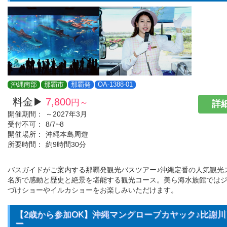
沖縄南部
那覇市
那覇発
OA-1388-01
料金▶
7,800
円～
詳細
開催期間：
～2027年3月
受付不可：
8/7~8
開催場所：
沖縄本島周遊
所要時間：
約9時間30分
バスガイドがご案内する那覇発観光バスツアー♪沖縄定番の人気観光
名所で感動と歴史と絶景を堪能する観光コース。美ら海水族館では
づけショーやイルカショーをお楽しみいただけます。
【2歳から参加OK】沖縄マングローブカヤック♪比謝
ー