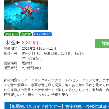
沖縄北部
恩納村
OA-3081-01
料金▶
8,800
円～
詳細
開催期間：
2026年2月16日～11月
受付不可：
8/5~8,11,18、毎週日曜日は休み、12/1～
2/15開催なし
開催場所：
恩納村
所要時間：
約2時間30分
青の洞窟シュノーケリング＆バナナボートのセットプランです。ま
ンで青の洞窟へ！水面が青く輝く洞窟、迫力ある魚の群れが眺めら
たら海遊びの定番！バナナボートで楽しく遊びましょう。参加者に
行可能なので、初めての方もお子様も安心。
【那覇発バスガイド付ツアー】古宇利島・今帰仁城跡