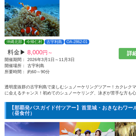
沖縄北部
今帰仁村
古宇利島
OA-2862-01
料金▶
8,000
円～
詳細
開催期間：
2026年3月1日～11月3日
開催場所：
古宇利島
所要時間：
約60～90分
透明度抜群の古宇利島で楽しむシュノーケリングツアー！カクレク
に会えるチャンス！初めてのシュノーケリング、泳ぎが苦手な方も
【那覇発バスガイド付ツアー】首里城・おきなわワー
（昼食付）