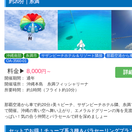
約20分｜糸満
沖縄南部
糸満市
サザンビーチホテル＆リゾート隣接
那覇空港から車
OA-3560-01
料金▶
8,000
円～
詳細
開催期間：
通年
開催場所：
沖縄本島 糸満フィッシャリーナ
所要時間：
約1時間（フライト約10分）
那覇空港から車で約20分♪美々ビーチ、サザンビーチホテル隣、糸満
で開催。沖縄の青い空へ舞い上がり、エメラルドグリーンの海を見
っぱい！気の合う仲間とパラセールで絆を深めましょー
セットでお得！チューブ系３種＆パラセーリングプラ