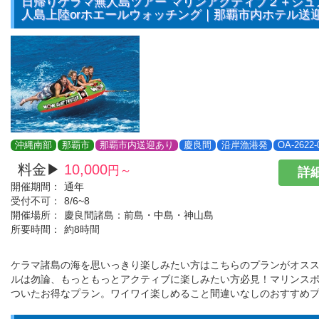
日帰りケラマ無人島ツアー マリンアクティブ２＋シュ
人島上陸orホエールウォッチング｜那覇市内ホテル送
沖縄南部
那覇市
那覇市内送迎あり
慶良間
沿岸漁港発
OA-2622-
料金▶
10,000
円～
詳細
開催期間：
通年
受付不可：
8/6~8
開催場所：
慶良間諸島：前島・中島・神山島
所要時間：
約8時間
ケラマ諸島の海を思いっきり楽しみたい方はこちらのプランがオス
ルは勿論、もっともっとアクティブに楽しみたい方必見！マリンスポ
ついたお得なプラン。ワイワイ楽しめること間違いなしのおすすめプ