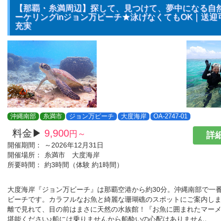
【那覇・糸満周辺】探して、見つけて、夢中になる自
ーケリングinジョン万ビーチ★泳げなくてもOK｜送迎
充実
沖縄南部
糸満市
ジョン万ビーチ
大度海岸
OA-2747-01
料金▶
9,900
円～
詳細
開催期間：
～2026年12月31日
開催場所：
糸満市 大度海岸
所要時間：
約3時間（体験 約1時間）
大度海岸『ジョン万ビーチ』は那覇空港から約30分。沖縄南部で一
ビーチです。カラフルなお魚と綺麗な珊瑚礁のスポットにご案内しま
離で見れて、目の前はまさに天然の水族館！『お魚に囲まれたマー
堪能ください♪船には乗りませんから船酔いの心配はありません。