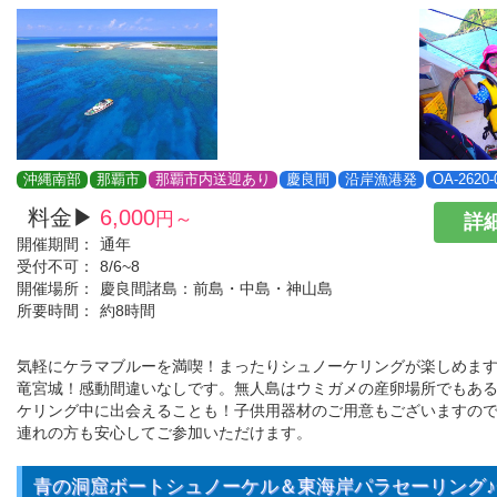
沖縄南部
那覇市
那覇市内送迎あり
慶良間
沿岸漁港発
OA-2620-
料金▶
6,000
円～
詳細
開催期間：
通年
受付不可：
8/6~8
開催場所：
慶良間諸島：前島・中島・神山島
所要時間：
約8時間
気軽にケラマブルーを満喫！まったりシュノーケリングが楽しめま
竜宮城！感動間違いなしです。無人島はウミガメの産卵場所でもあ
ケリング中に出会えることも！子供用器材のご用意もございますの
連れの方も安心してご参加いただけます。
青の洞窟ボートシュノーケル＆東海岸パラセーリング♪G