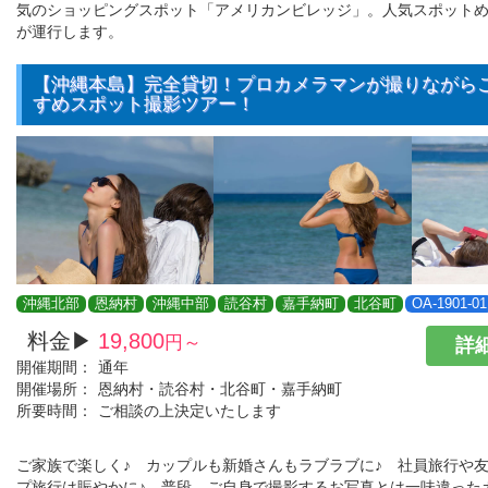
気のショッピングスポット「アメリカンビレッジ」。人気スポット
が運行します。
【沖縄本島】完全貸切！プロカメラマンが撮りながら
すめスポット撮影ツアー！
沖縄北部
恩納村
沖縄中部
読谷村
嘉手納町
北谷町
OA-1901-01
料金▶
19,800
円～
詳細
開催期間：
通年
開催場所：
恩納村・読谷村・北谷町・嘉手納町
所要時間：
ご相談の上決定いたします
ご家族で楽しく♪ カップルも新婚さんもラブラブに♪ 社員旅行や
プ旅行は賑やかに♪ 普段、ご自身で撮影するお写真とは一味違った