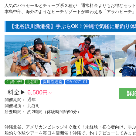
人気のパラセールとチューブ系３種が、通常料金よりもお得なセット
本島中部、海外のようなビーチリゾートが味わえる「アラハビーチ」
【北谷浜川漁港発】手ぶらOK！沖縄で気軽に船釣り体
沖縄中部
北谷町
浜川漁港発
OA-0271-01
料金▶
6,500
円～
詳細
開催期間：
通年
開催場所：
北谷町
所要時間：
約2時間（体験時間約90分）
沖縄北谷、アメリカンビレッジすぐ近く！未経験・初心者向け、手
船釣り体験ツアーを毎日４便開催！沖縄で、釣りデビューしてみま