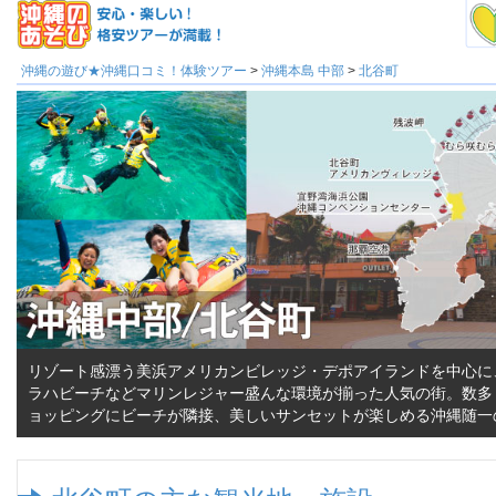
沖縄の遊び★沖縄口コミ！体験ツアー
>
沖縄本島 中部
>
北谷町
リゾート感漂う美浜アメリカンビレッジ・デポアイランドを中心に
ラハビーチなどマリンレジャー盛んな環境が揃った人気の街。数多
ョッピングにビーチが隣接、美しいサンセットが楽しめる沖縄随一