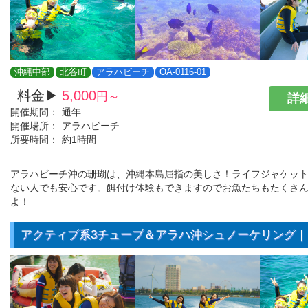
沖縄中部
北谷町
アラハビーチ
OA-0116-01
料金▶
5,000
円～
詳細
開催期間：
通年
開催場所：
アラハビーチ
所要時間：
約1時間
アラハビーチ沖の珊瑚は、沖縄本島屈指の美しさ！ライフジャケッ
ない人でも安心です。餌付け体験もできますのでお魚たちもたくさ
よ！
アクティブ系3チューブ＆アラハ沖シュノーケリング