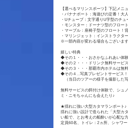
【選べるマリンスポーツ】下記メニュ
・バナナボート：海遊びの定番！大
・Uチューブ：文字通りU字型のチュ
・モンスター：ドーナツ型のフロート
・マーブル：座椅子型のフロート！
・マリンジェット：インストラクタ
※一部内容が変わる場合もございま
嬉しい特典
◆その１・・・おさかなふれあい体
◆その２・・・ドリンク無料サービ
◆その３・・・那覇市内ホテルは無
◆その４...写真プレゼントサービス！
（当日のツアーの様子を撮影した写
無料サービスの餌付け体験で、シュ
ミ・ニモちゃんにも会えたり♪
★揺れに強い大型カタマランボート♪
揺れに強い設計で造られた「大型カ
い船で、とお考えの船酔いが心配な
定員60名、トイレ：2ヵ所、シャワ