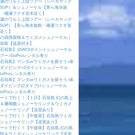
瀬のワルミ上陸ツアー（シーカヤック
rSUP）＆シュノーケル【美ら海水族
・備瀬フクギ並木近く】
瀬のワルミ上陸ツアー（シーカヤック
rSUP）【美ら海水族館・備瀬フクギ並
近く】
の洞窟探検＆ウミガメシュノーケル｜
垣島【送迎付き】
石垣島】1DAY3ポイントシュノーケル
アー♪GoProレンタル有り
石垣島】マンタorウミガメを探そう♪体
ダイビング+2ポイントシュノーケル
GoProレンタル有り
石垣島】マンタorウミガメを探そう♪体
ダイビング(2ダイブ)+シュノーケル
GoProレンタル有り
ートで行く！【１日】石垣島 幻の島上
＆珊瑚礁シュノーケリング＆ウミガメ
ュノーケリング【送迎あり】
ートで行く！【午後発】石垣島ウミガ
シュノーケリング【送迎あり】
ートで行く！【午後発】石垣島 幻の島
陸＆ウミガメシュノーケリング【送迎