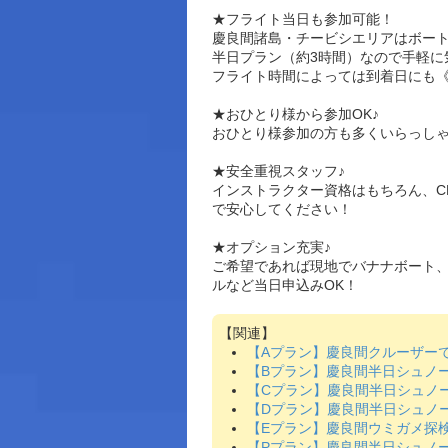
★フライト当日も参加可能！
慶良間諸島・チービシエリアはボート
半日プラン（約3時間）なので手軽に
フライト時間によっては到着日にも
★おひとり様から参加OK♪
おひとり様参加の方も多くいらっし
★安全重視スタッフ♪
インストラクター資格はもちろん、C
で安心してください！
★オプション充実♪
ご希望であれば現地でバナナボート、
ルなど当日申込みOK！
【Aプラン】慶良間クルーザーで
【Bプラン】慶良間半日シュノー
【Cプラン】慶良間半日シュノー
【Dプラン】慶良間半日シュノー
【Eプラン】慶良間ウミガメ探検
【Pプラン】慶良間半日シュノー