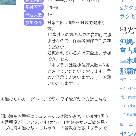
タク
受付不可
8/5~8
光
申込人数
1〜
ラクゼ
参加条件
対象年齢：6歳～64歳で健康な
方。
観光
17歳以下の方のみでの参加はでき
沖縄
ませんので、保護者同伴でご参加
ください。
宮古
妊娠されている方は安全上、参加
できません。
本
沖縄
『本プランは最少催行人数を6名
那覇
とさせていただいております。予
めご了承くださいますよう、お願
満フィッ
いいたします。』
らきらビ
市
宜野
上も遊びたい方、グループでワイワイ騒ぎたい方はこちら
ーチ（北
（うるま
間の海をお手軽にシュノーケル体験できちゃいます♪国立
も透明度がすごいんです♪カワイイ魚達やサンゴ礁を見て
島）
ムル
ティブに海を遊び尽くしちゃう！！贅沢な欲張りプランで
ヤン