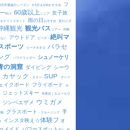
フ
-3月
卒業旅行シーズン
4-5月
＆GWおすすめ
60歳以上
ー
女子旅
向け
シニア
雨の日
＆ナイトスポット
おすすめ
変わりダ
沖縄観光
観光バス
ツアー
沖縄
絶叫マ
アウトドア
きない
ビーチ・
スポーツ
パラセ
ビーチ
ＢＢＱ
ング
シュノーケリ
パラグライダー
青の洞窟
ダイビング
シーウ
カヤック
SUP
・カヌー
・サーフ
ェイクボード
フライボード
ホ
ジェットスキー
ド
冬限定｜
ホエールウ
ウミガメ
ジンベエザメ
グ
グラスボート
手
体験
・クルージング
体験フォ
インスタ映え☆
験
ーメイド
パワースポット
巡り
観