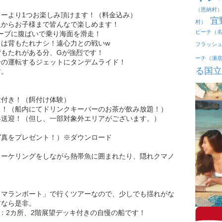
（恩納村
ーより1つお楽しみ頂けます！（料金込み）
宜
村）
人からお子様まで皆んなで楽しめます！
ビーチ（
ーブに腹ばいで乗り海面を滑走！
は背もたれナシ！遠心力との戦いw
フラッシ
背もたれがある分、Gが強烈です！
ーチ（瀬
ーの運転するジェットにタンデムライド！
る国立
す。
験付き！（餌付け体験）
ス！（船内にてドリンクキーパーのお茶が飲み放題！）
料送迎！（但し、一部対象外エリアがございます。）
真をプレゼント！）※ダウンロード
ノーケリングをしながら熱帯魚に囲まれたり、隠れクマノ
タマランボート」で行くツアーなので、少しでも揺れがな
方なら是非。
ー：2カ所、2階展望デッキ付きの自慢の船です！