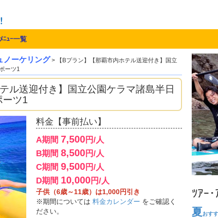
ﾒﾆｭｰ一覧
ュノーケリング
> 【Bプラン】【那覇市内ホテル送迎付き】国立
ポーツ1
ホテル送迎付き】国立公園ケラマ諸島半日
ーツ1
料金【事前払い】
7,500
A期間
円/人
8,500
B期間
円/人
9,500
C期間
円/人
10,000
D期間
円/人
ﾂｱｰ
子供（6歳～11歳）は1,000円引き
※期間については
料金カレンダー
をご確認く
夏
ださい。
おす