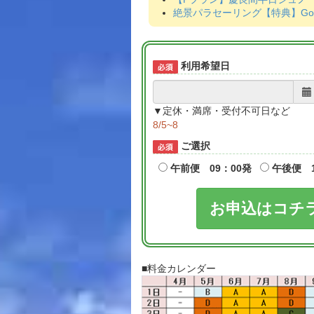
絶景パラセーリング【特典】Go
利用希望日
▼定休・満席・受付不可日など
8/5~8
ご選択
午前便 09：00発
午後便 1
お申込はコチ
■料金カレンダー