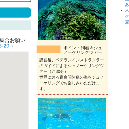
あ
米
ケ
窟
に集合お願い
-20
）
ポイント到着＆シュ
ノーケリングツアー
講習後、ベテランインストラクラー
のガイドによるシュノーケリングツ
アー（約30分）
世界に誇る慶良間諸島の海をシュノ
ーケリングでお楽しみいただけま
す。