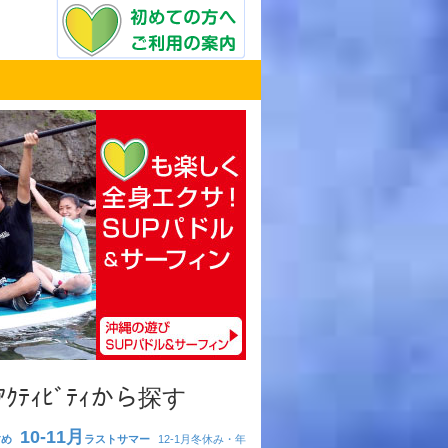
･ｱｸﾃｨﾋﾞﾃｨから探す
10-11月
すめ
ラストサマー
12-1月
冬休み・年