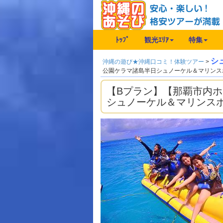
ﾄｯﾌﾟ
観光ｴﾘｱ
特集
シ
沖縄の遊び★沖縄口コミ！体験ツアー
>
公園ケラマ諸島半日シュノーケル＆マリンス
【Bプラン】【那覇市内
シュノーケル＆マリンスポ