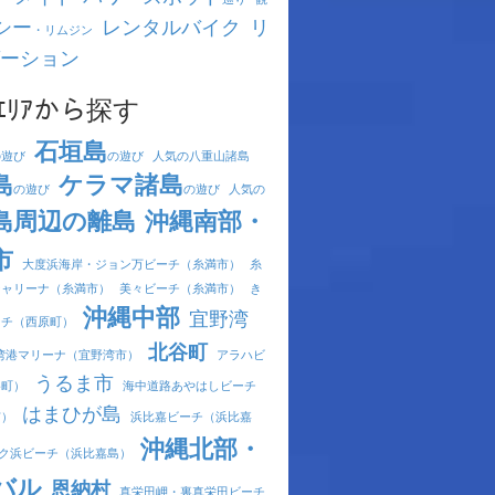
シー
レンタルバイク
リ
・リムジン
ーション
ｴﾘｱから探す
石垣島
の遊び
の遊び
人気の八重山諸島
島
ケラマ諸島
の遊び
の遊び
人気の
島周辺の離島
沖縄南部・
市
大度浜海岸・ジョン万ビーチ（糸満市）
糸
シャリーナ（糸満市）
美々ビーチ（糸満市）
き
沖縄中部
宜野湾
ーチ（西原町）
北谷町
湾港マリーナ（宜野湾市）
アラハビ
うるま市
谷町）
海中道路あやはしビーチ
はまひが島
市）
浜比嘉ビーチ（浜比嘉
沖縄北部・
ク浜ビーチ（浜比嘉島）
バル
恩納村
真栄田岬・裏真栄田ビーチ