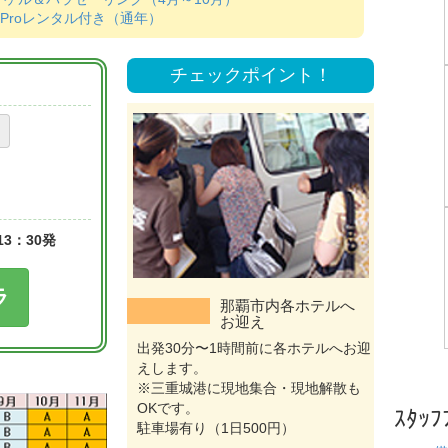
Proレンタル付き（通年）
チェックポイント！
3：30発
ラ
那覇市内各ホテルへ
お迎え
出発30分〜1時間前に各ホテルへお迎
えします。
※三重城港に現地集合・現地解散も
OKです。
ｽﾀｯﾌ
駐車場有り（1日500円）