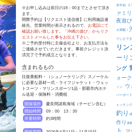
末年始
2
※お申し込みは前日の18：00までとさせて頂き
ァミリ
ます。
間際予約は【リクエスト送信後】に利用施設連
夜遊び
絡先、営業時間が表示されるので、
お電話にて
ネ満載！
確認お願い致します。「沖縄の遊び」からリク
エストメールした事をお伝え下さい。
でしかで
※ご予約受付時に主催会社より、お支払方法を
リン
ご連絡させていただきます。事前クレジット決
済完了で予約成立となります。
ーリ
含まれるもの
ング
往復乗船料・（シュノーケリング）スノーケル
ォーク
に必要な器材一式・ライフジャケット・ウェッ
ウ
ィン
トスーツ・マリンスポーツ1品・那覇市内ホテ
ル送迎・保険料・消費税
バーボー
開催場所
慶良間諸島海域（チービシ含む）
ォッチン
開始時間
09：00 13：30
釣り
所要時間
約3時間
作り
体
ト
マ
開催期間
2026年4月11日～11月15日