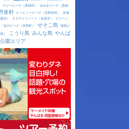
）
ナビービーチ（恩納村）
みゆきビーチ（恩納
野座村
ヒーピィービーチ（宜野座村）
喜瀬
名護市）
カヌチャリゾート（名護市）
グリーン
せそこ島
ュ・塩川ビーチ（本部町）
瀬底ビ
こうり島
みんな島
やんば
底島）
公園エリア