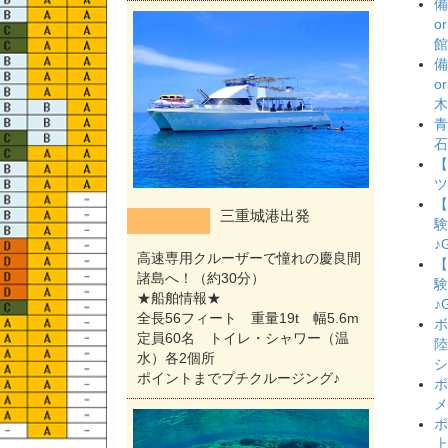
備
o
館
備
o
木
青
石
【
ツ
【
三重城港出発
験
♪
高速専用クルーザーで憧れの慶良間
【
諸島へ！（約30分）
験
★船舶情報★
♪
全長56フィート 重量19t 幅5.6m
ボ
定員60名 トイレ・シャワー（温
陸
水）各2個所
シ
ポイントまでプチクルージング♪
ボ
メ
ボ
上