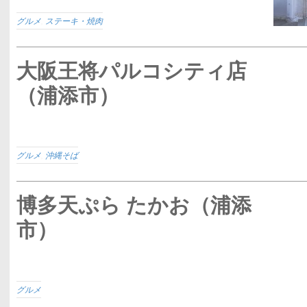
グルメ
,
ステーキ・焼肉
大阪王将パルコシティ店
（浦添市）
グルメ
,
沖縄そば
博多天ぷら たかお（浦添
市）
グルメ