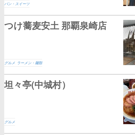
パン・スイーツ
つけ蕎麦安土 那覇泉崎店
グルメ
,
ラーメン・麺類
坦々亭(中城村）
グルメ