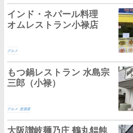
インド・ネパール料理
オムレストラン小禄店
グルメ
もつ鍋レストラン 水島宗
三郎（小禄）
グルメ
,
居酒屋
大阪讃岐麺乃庄 鶴丸饂飩