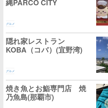
縄PARCO CITY
グルメ
隠れ家レストラン
KOBA（コバ）(宜野湾)
グルメ
焼き魚とお鮨専門店 焼
乃魚島(那覇市)